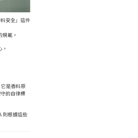
香料安全」這件
的規範。
心。
。它是香料原
遵守的自律標
A 則根據這些