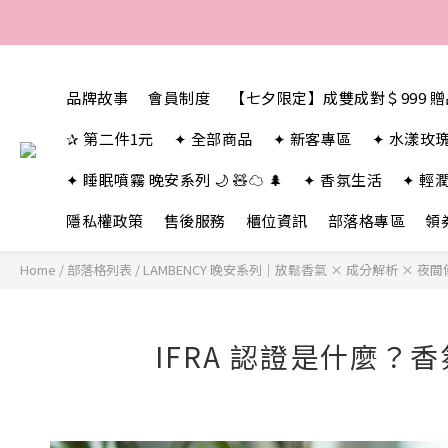
品牌故事
會員制度
【七夕限定】成雙成對＄999 
✰ 第二件1元
✦ 全部商品
✦ 新客專區
✦ 水漾玫
✦ 睡眠噴霧 晚安系列 🌙 🧸☁️ 🌲
✦ 香氛生活
✦ 輕
隱私權政策
售後服務
櫃位資訊
部落格專區
領
Home
/
部落格列表
/
LAMBENCY 晚安系列｜放鬆香氣 × 成分解析 × 夜
IFRA 認證是什麼