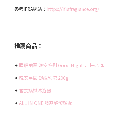
參考IFRA網站：
https://ifrafragrance.org/
推薦商品：
✦
睡眠噴霧 晚安系列 Good Night 🌙 🧸☁️ 🌲
✦
晚安星辰 舒緩乳液 200g
✦
香氛嬌嫩沐浴露
✦
ALL IN ONE 胺基酸潔顏露