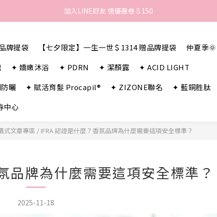
歡迎來到LAMBENCY 💓 註冊會員享＄100購物金！
歡迎來到LAMBENCY 💓 註冊會員享＄100購物金！
贈品牌提袋
【七夕限定】一生一世＄1314 贈品牌提袋
仲夏季
瑰
✦ 嬌嫩沐浴
✦ PDRN
✦ 潔顏露
✦ ACID LIGHT
潤防曬
✦ 賦活育髮 Procapil®
✦ ZIZONE聯名
✦ 藍銅胜肽
券中心
間儀式文章專區
/
IFRA 認證是什麼？香氛品牌為什麼需要這項安全標準？
？香氛品牌為什麼需要這項安全標準？
2025-11-18