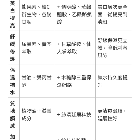
美
熊果素、維C
+ 傳明酸、菸鹼
美白層次更全
白
衍生物、谷胱
醯胺、乙酰酪氨
面，從提亮到
提
甘肽
酸
淡斑
亮
舒
舒緩保濕更立
緩
尿囊素、黃芩
+ 甘草酸銨、仙
體，降低刺激
修
萃取
人掌萃取
風險
護
保
濕
甘油、雙丙甘
+ 木糖醇三重保
鎖水持久度提
補
醇
濕網絡
升
水
質
地
植物油＋滋養
更清爽滑順，
+ 絲滑延展科技
觸
成分
延展性好
感
加