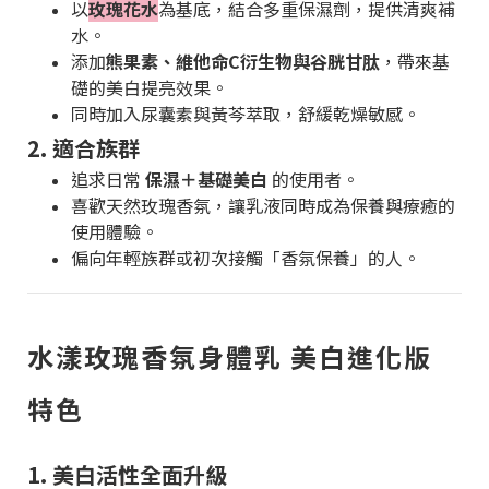
以
玫瑰花水
為基底，結合多重保濕劑，提供清爽補
水。
添加
熊果素、維他命C衍生物與谷胱甘肽
，帶來基
礎的美白提亮效果。
同時加入尿囊素與黃芩萃取，舒緩乾燥敏感。
2. 適合族群
追求日常
保濕＋基礎美白
的使用者。
喜歡天然玫瑰香氛，讓乳液同時成為保養與療癒的
使用體驗。
偏向年輕族群或初次接觸「香氛保養」的人。
水漾玫瑰香氛身體乳 美白進化版
特色
1. 美白活性全面升級