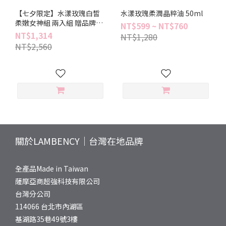
【七夕限定】水漾玫瑰白皙
水漾玫瑰柔潤晶粹油 50ml
柔嫩女神組 兩入組 贈品牌提
NT$599 ~ NT$760
袋一入
NT$1,314
NT$1,280
NT$2,560
關於LAMBENCY｜台灣在地品牌
全產品Made in Taiwan
薩摩亞商超強科技有限公司
台灣分公司
114066 台北市內湖區
基湖路35巷49號3樓