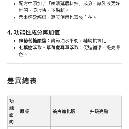
配方中添加了「絲滑延展科技」成分，讓乳液更好
推開，吸收快、不黏膩。
帶來輕盈觸感，夏天使用也清爽自在。
4. 功能性成分再加值
鋅葡萄糖酸鹽
：調節油水平衡，輔助抗氧化。
七葉樹萃取、草莓虎耳草萃取
：促進循環、提亮膚
色。
差異總表
功
能
原版
美白進化版
升級亮點
面
向