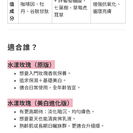
+ 鋅葡萄糖酸、
值
咖啡因、牡
增強抗氧化、
七葉樹、草莓虎
成
丹、谷胱甘肽
循環亮膚
耳草
分
適合誰？
水漾玫瑰（原版）
想要入門玫瑰香氛保養。
追求保濕＋基礎美白。
適合日常使用，全年齡皆宜。
水漾玫瑰（美白進化版）
有更高期待：淡化暗沉、均勻膚色。
想要夏天也能清爽擦乳液。
熟齡肌或長期日曬族群，更適合升級版。