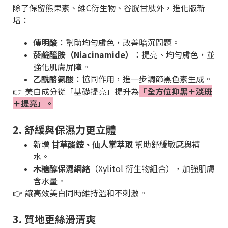
除了保留熊果素、維C衍生物、谷胱甘肽外，進化版新
增：
傳明酸
：幫助均勻膚色，改善暗沉問題。
菸鹼醯胺（Niacinamide）
：提亮、均勻膚色，並
強化肌膚屏障。
乙酰酪氨酸
：協同作用，進一步調節黑色素生成。
👉 美白成分從「基礎提亮」提升為
「全方位抑黑＋淡斑
＋提亮」。
2. 舒緩與保濕力更立體
新增
甘草酸銨、仙人掌萃取
幫助舒緩敏感與補
水。
木糖醇保濕網絡
（Xylitol 衍生物組合），加強肌膚
含水量。
👉 讓高效美白同時維持溫和不刺激。
3. 質地更絲滑清爽