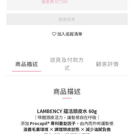
優惠價 NT$99
販售結束
加入追蹤清單
送貨及付款方
商品描述
顧客評價
式
商品描述
LAMBENCY 蘊活頭皮水 60g
｜喚醒頭皮活力，讓髮根自在呼吸｜
添加
Procapil® 專利養髮因子
，由內而外呵護髮根
滋養毛囊環境 × 調理頭皮狀態 × 減少油膩負擔