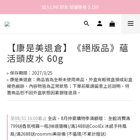
歡迎來到LAMBENCY 💓 註冊會員享＄100購物金！
加入LINE好友 領優惠卷＄150
歡迎來到LAMBENCY 💓 註冊會員享＄100購物金！
【康是美退倉】《絕版品》蘊
活頭皮水 60g
▹ 保存期限：2027/3/25
▹ 康是美退倉：商品皆為全新未使用商品，外盒有輕微盒損或彩盒
褪色痕跡，內容物皆為正常狀態；下單前敬請留意上述說明，特
賣商品恕不因外盒狀態因素辦理退貨。
至
08/31 16:00
截止
全店，8月仲夏購物季滿額贈： 全館消費滿
799送香氛噴霧一瓶(味道隨機)/滿1488送CoolEx 冰感手持風
扇/滿2688送roommi美容儀 (不循環/不累計贈送）