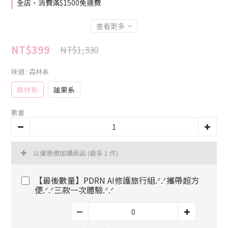
全店，消費滿$1500免運費
查看更多
NT$399
NT$1,330
味道
: 森林系
森林系
謐果系
數量
以優惠價加購商品
(最多 1 件)
【最後數量】PDRN AI修護旅行組.ᐟ.ᐟ攜帶超方
便.ᐟ.ᐟ三款一次體驗.ᐟ.ᐟ