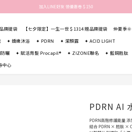
歡迎來到LAMBENCY 💓 註冊會員享＄100購物金！
加入LINE好友 領優惠卷＄150
歡迎來到LAMBENCY 💓 註冊會員享＄100購物金！
贈品牌提袋
【七夕限定】一生一世＄1314 贈品牌提袋
仲夏季
瑰
✦ 嬌嫩沐浴
✦ PDRN
✦ 潔顏露
✦ ACID LIGHT
潤防曬
✦ 賦活育髮 Procapil®
✦ ZIZONE聯名
✦ 藍銅胜肽
券中心
PDRN AI
PDRN高階修護能量 添加
結合 PDRN × 胜肽 × 