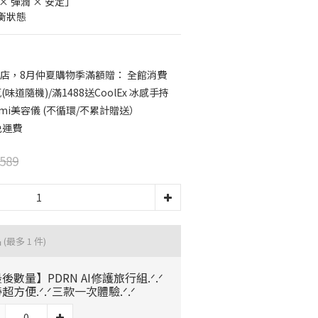
 彈潤 × 安定」
衡狀態
店，8月仲夏購物季滿額贈： 全館消費
味道隨機)/滿1488送CoolEx 冰感手持
mmi美容儀 (不循環/不累計贈送）
免運費
589
品
(最多 1 件)
後數量】PDRN AI修護旅行組.ᐟ.ᐟ
超方便.ᐟ.ᐟ三款一次體驗.ᐟ.ᐟ