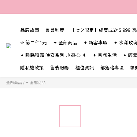
品牌故事
會員制度
【七夕限定】成雙成對＄999 
✰ 第二件1元
✦ 全部商品
✦ 新客專區
✦ 水漾玫
✦ 睡眠噴霧 晚安系列 🌙 🧸☁️ 🌲
✦ 香氛生活
✦ 輕
隱私權政策
售後服務
櫃位資訊
部落格專區
領
全部商品
/
✦ 全部商品