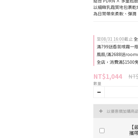
結合 PDRN × 多重胜肽 ×
以細緻乳霜質地包裹乾
為日常帶來柔軟、彈潤
至
08/31 16:00
截止
全
滿799送香氛噴霧一瓶(
風扇/滿2688送roo
全店，消費滿$1500
NT$1,044
NT$
數量
以優惠價加購商
【最
攜帶