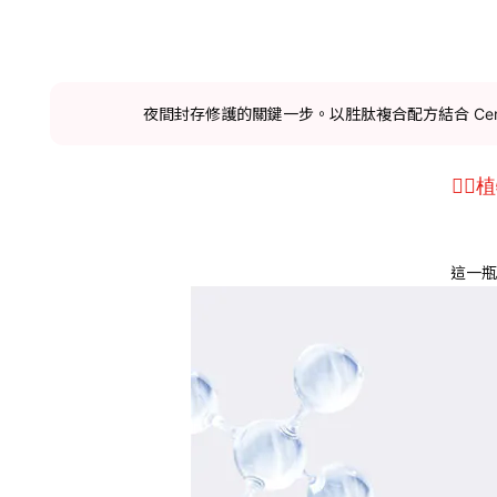
夜間封存修護的關鍵一步。以胜肽複合配方結合 Cera
👉
這一瓶