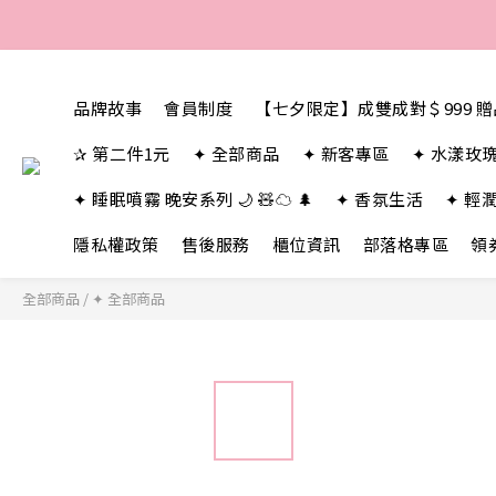
品牌故事
會員制度
【七夕限定】成雙成對＄999 
✰ 第二件1元
✦ 全部商品
✦ 新客專區
✦ 水漾玫
✦ 睡眠噴霧 晚安系列 🌙 🧸☁️ 🌲
✦ 香氛生活
✦ 輕
隱私權政策
售後服務
櫃位資訊
部落格專區
領
全部商品
/
✦ 全部商品