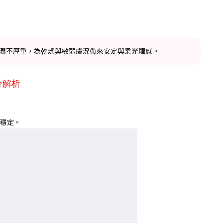
細緻，柔潤不厚重，為乾燥與敏弱膚況帶來安定與柔光觸感。
分解析
穩定。