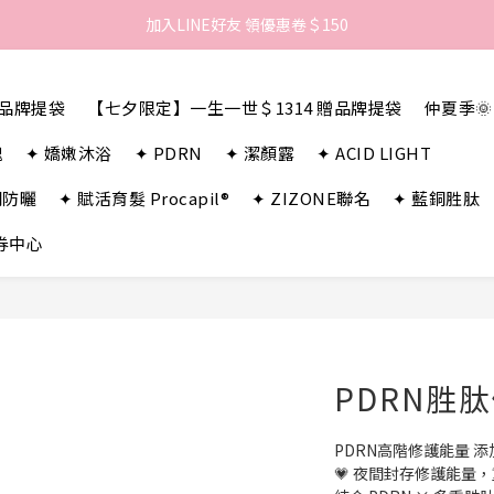
歡迎來到LAMBENCY 💓 註冊會員享＄100購物金！
加入LINE好友 領優惠卷＄150
歡迎來到LAMBENCY 💓 註冊會員享＄100購物金！
贈品牌提袋
【七夕限定】一生一世＄1314 贈品牌提袋
仲夏季
瑰
✦ 嬌嫩沐浴
✦ PDRN
✦ 潔顏露
✦ ACID LIGHT
潤防曬
✦ 賦活育髮 Procapil®
✦ ZIZONE聯名
✦ 藍銅胜肽
券中心
PDRN胜肽
PDRN高階修護能量 添加
💗 夜間封存修護能量