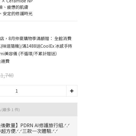
 Ceramide NP
燥、疲憊的肌膚
、安定的修護時光
店，8月仲夏購物季滿額贈： 全館消費
味道隨機)/滿1488送CoolEx 冰感手持
mmi美容儀 (不循環/不累計贈送）
免運費
1,740
品
(最多 1 件)
後數量】PDRN AI修護旅行組.ᐟ.ᐟ
超方便.ᐟ.ᐟ三款一次體驗.ᐟ.ᐟ