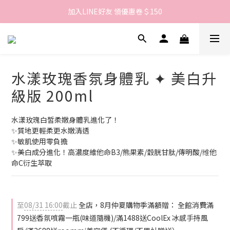
加入LINE好友 領優惠卷＄150
歡迎來到LAMBENCY 💓 註冊會員享＄100購物金！
歡迎來到LAMBENCY 💓 註冊會員享＄100購物金！
水漾玫瑰香氛身體乳 ✦ 美白升
級版 200ml
水漾玫瑰白皙柔嫩身體乳進化了！
✨質地更輕柔更水嫩清透
✨敏肌使用零負擔
✨美白成分進化！高濃度維他命B3/熊果素/穀胱甘肽/傳明酸/维他
命C衍生萃取
至
08/31 16:00
截止
全店，8月仲夏購物季滿額贈： 全館消費滿
799送香氛噴霧一瓶(味道隨機)/滿1488送CoolEx 冰感手持風