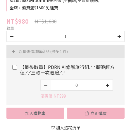
扇/滿2688送roommi美容儀 (不循環/不累計贈送）
全店，消費滿$1500免運費
NT$980
NT$1,630
數量
以優惠價加購商品
(最多 1 件)
【最後數量】PDRN AI修護旅行組.ᐟ.ᐟ攜帶超方
便.ᐟ.ᐟ三款一次體驗.ᐟ.ᐟ
優惠價 NT$99
加入購物車
立即購買
加入追蹤清單