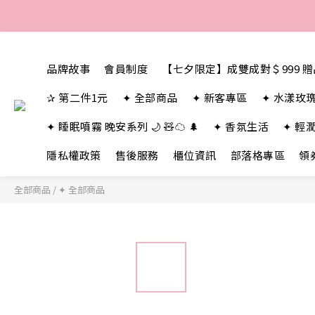
品牌故事
會員制度
【七夕限定】成雙成對＄999 
✰ 第二件1元
✦ 全部商品
✦ 新客專區
✦ 水漾玫
✦ 睡眠噴霧 晚安系列 🌙 🧸☁️ 🌲
✦ 香氛生活
✦ 輕
隱私權政策
售後服務
櫃位資訊
部落格專區
領
全部商品
/
✦ 全部商品