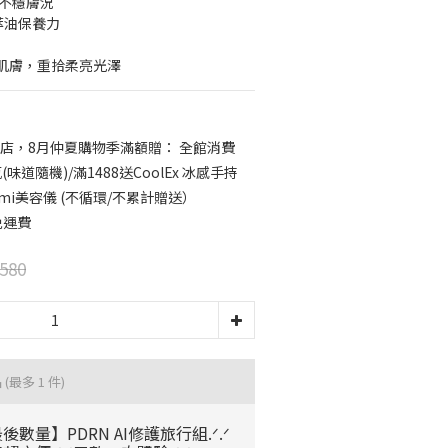
撫不穩膚況
植萃油保養力
肌膚，重拾柔亮光澤
店，8月仲夏購物季滿額贈： 全館消費
味道隨機)/滿1488送CoolEx 冰感手持
mmi美容儀 (不循環/不累計贈送）
免運費
580
品
(最多 1 件)
後數量】PDRN AI修護旅行組.ᐟ.ᐟ