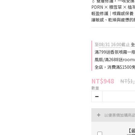
💧 雙層修護，一噴安
PDRN × 積雪草 × 
輕盈修護｜噴霧感保養
讓敏感、乾燥與疲憊的
至
08/31 16:00
截止
全
滿799送香氛噴霧一瓶(
風扇/滿2688送roo
全店，消費滿$1500
NT$948
NT$1,
數量
以優惠價加購商
【最