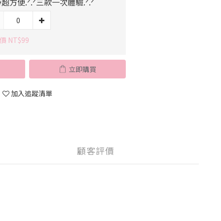
超方便.ᐟ.ᐟ三款一次體驗.ᐟ.ᐟ
價 NT$99
立即購買
加入追蹤清單
顧客評價