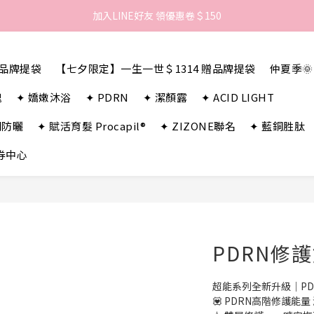
歡迎來到LAMBENCY 💓 註冊會員享＄100購物金！
加入LINE好友 領優惠卷＄150
歡迎來到LAMBENCY 💓 註冊會員享＄100購物金！
贈品牌提袋
【七夕限定】一生一世＄1314 贈品牌提袋
仲夏季
瑰
✦ 嬌嫩沐浴
✦ PDRN
✦ 潔顏露
✦ ACID LIGHT
潤防曬
✦ 賦活育髮 Procapil®
✦ ZIZONE聯名
✦ 藍銅胜肽
券中心
PDRN修護
超能系列全新升級｜PD
💟 PDRN高階修護能量 