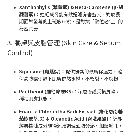
Xanthophylls (葉黃素) & Beta-Carotene (β-胡
蘿蔔素)
：這組成分能有效過濾有害藍光，對於長
期面對螢幕的上班族來說，是對抗「數位老化」的
秘密武器。
3. 養膚與皮脂管理 (Skin Care & Sebum
Control)
Squalane (角鯊烷)
：提供優異的親膚保濕力，確
保高防曬係數下肌膚依然水嫩，不乾裂、不脫粉。
Panthenol (維他命原B5)
：深層修護受損屏障，
穩定肌膚狀態。
Enantia Chlorantha Bark Extract (綠花恩南蕃
茄樹皮萃取) & Oleanolic Acid (齊墩果酸)
：這組
經典控油成分能從源頭調理油脂分泌、細緻毛孔，