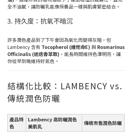
全不油膩，讓防曬乳能像保養品一樣與肌膚緊密結合。
3. 持久度：抗氧不暗沉
許多潤色產品到了下午會因為氧化而變得灰暗，但
Lambency 含有
Tocopherol (維他命E)
與
Rosmarinus
Officinalis (迷迭香萃取)
，能長時間維持色澤明亮，讓
你從早到晚維持好氣色。
結構化比較：LAMBENCY vs.
傳統潤色防曬
產品特
Lambency 高防曬潤色
傳統市售潤色防曬
色
美肌乳