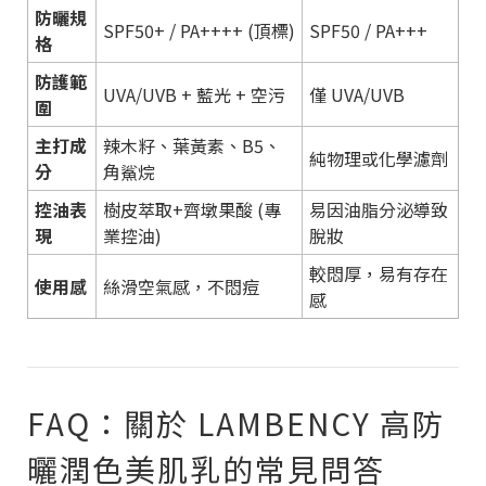
防曬規
SPF50+ / PA++++ (頂標)
SPF50 / PA+++
格
防護範
UVA/UVB + 藍光 + 空污
僅 UVA/UVB
圍
主打成
辣木籽、葉黃素、B5、
純物理或化學濾劑
分
角鯊烷
控油表
樹皮萃取+齊墩果酸 (專
易因油脂分泌導致
現
業控油)
脫妝
較悶厚，易有存在
使用感
絲滑空氣感，不悶痘
感
FAQ：關於 LAMBENCY 高防
曬潤色美肌乳的常見問答