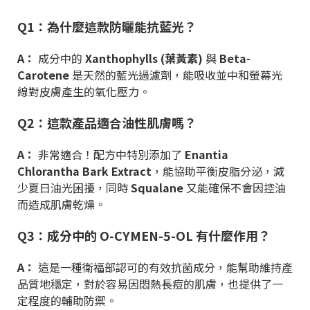
Q1：為什麼這款防曬能抗藍光？
A：
成分中的
Xanthophylls (葉黃素)
與
Beta-
Carotene
是天然的藍光過濾劑，能吸收並中和螢幕光
線對皮膚產生的氧化壓力。
Q2：這款產品適合油性肌膚嗎？
A：
非常適合！配方中特別添加了
Enantia
Chlorantha Bark Extract
，能協助平衡皮脂分泌，減
少夏日油光困擾，同時
Squalane
又能確保不會因控油
而造成肌膚乾燥。
Q3：成分中的 O-CYMEN-5-OL 有什麼作用？
A：
這是一種衛福部認可的有效抗菌成分，能幫助維持產
品質地穩定，對於容易因悶熱長痘的肌膚，也提供了一
定程度的輔助防禦。