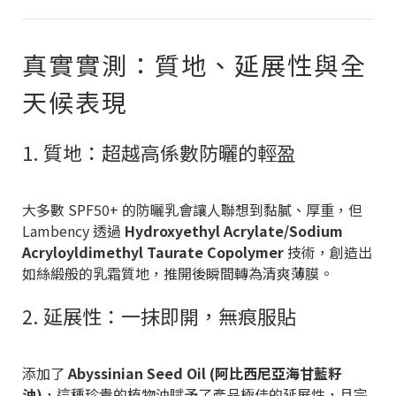
真實實測：質地、延展性與全
天候表現
1. 質地：超越高係數防曬的輕盈
大多數 SPF50+ 的防曬乳會讓人聯想到黏膩、厚重，但
Lambency 透過
Hydroxyethyl Acrylate/Sodium
Acryloyldimethyl Taurate Copolymer
技術，創造出
如絲緞般的乳霜質地，推開後瞬間轉為清爽薄膜。
2. 延展性：一抹即開，無痕服貼
添加了
Abyssinian Seed Oil (阿比西尼亞海甘藍籽
油)
，這種珍貴的植物油賦予了產品極佳的延展性，且完