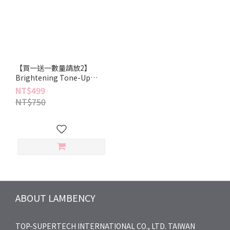
【買一送一數量請放2】
Brightening Tone-Up
Sunscreen 30ml
NT$499
NT$750
ABOUT LAMBENCY
TOP-SUPERTECH INTERNATIONAL CO., LTD. TAIWAN