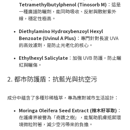
Tetramethylbutylphenol (Tinosorb M)
：這是
一種廣譜防曬劑，能同時吸收、反射與散射紫外
線，穩定性極高。
Diethylamino Hydroxybenzoyl Hexyl
Benzoate (Uvinul A Plus)
：專門針對長波 UVA
的高效濾劑，是防止光老化的核心。
Ethylhexyl Salicylate
：加強 UVB 防護，防止曬
紅與曬傷。
2. 都市防護盾：抗藍光與抗空污
成分中蘊含了多種珍稀植萃，專為應對城市生活設計：
Moringa Oleifera Seed Extract (辣木籽萃取)
：
在護膚界被譽為「奇蹟之樹」，能幫助肌膚抵禦環
境微粒附著，減少空污帶來的負擔。