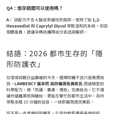
Q4：懷孕期間可以使用嗎？
A：
該配方不含 A 酸或爭議性防腐劑，使用了如
1,2-
Hexanediol
與
Caprylyl Glycol
等較溫和的系統。但因
個體差異，建議孕媽咪攜帶成分表諮詢醫師。
結語：2026 都市生存的「隱
形防護衣」
在環境挑戰日益嚴峻的今天，選擇防曬不該只是隨便挑
挑。
LAMBENCY 嵐本熙 高防曬潤色美肌乳
透過精密的
科學配方，將「防護、養膚、潤色」完美結合。它不僅
讓你遠離黑斑與皺紋，更能在繁忙的都市生活中，為你
爭取多睡 10 分鐘的從容，一抹即展現透亮美肌。
這不是一支普通的防曬乳，它是你對肌膚最長情的投