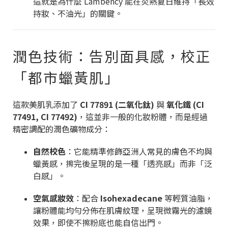
這就是為什麼 Lambency 能在炎熱夏日維持「長效
持妝、不油光」的關鍵。
潤色技術：告別面具感，校正
「都市蠟黃肌」
這款美肌乳添加了
CI 77891 (二氧化鈦)
與
氧化鐵 (CI
77491, CI 77492)
，這並非一般的化妝粉體，而是經過
精密調配的潤色礦物成分：
自然校色
：它能精準修飾亞洲人常見的膚色不均與
蠟黃感，擦完後呈現的是一種「透亮感」而非「泛
白感」。
空氣感妝效
：配合
Isohexadecane
等輕質油脂，
讓粉體能均勻分佈在肌膚紋理，呈現微霧光的濾鏡
效果，即使不擦粉底也能自信出門。