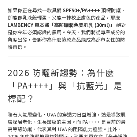
如果你正在尋找一款具備
SPF50+/PA++++
頂標防護，
卻能像乳液般輕盈、又能一抹校正膚色的產品，那麼
LAMBENCY 嵐本熙「高防曬潤色美肌乳 (30ml)」
絕對
是你今年必須認識的黑馬。今天，我們將從專業成分的
角度出發，告訴你為什麼這款產品能成為都市女性的防
護首選。
2026 防曬新趨勢：為什麼
「PA++++」與「抗藍光」是
標配？
隨著大氣層變化，UVA 的穿透力日益增強，這是導致肌
膚深層老化、生長皺紋的主因。而 PA++++ 是目前的最
高等級防護，代表其對 UVA 的阻隔能力極強。此外，
2026 年的防曬搜尋趨勢顯示，消費者更在意「全光譜防