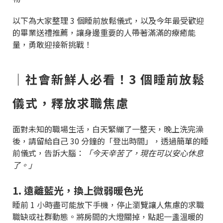
以下為大家整理 3 個睡前放鬆儀式，以及今年最受歡迎
的畢業送禮推薦，讓身邊重要的人帶著滿滿的療癒能
量，勇敢迎接新挑戰！
｜社會新鮮人必看！3 個睡前放鬆
儀式，釋放求職焦慮
面對未知的職場生活，白天緊繃了一整天，晚上洗完澡
後，請留給自己 30 分鐘的「登出時間」，透過簡單的睡
前儀式，告訴大腦：
「今天辛苦了，現在可以安心休息
了。」
1. 遠離藍光，換上微弱暖色光
睡前 1 小時盡可能放下手機，停止瀏覽讓人焦慮的求職
職缺或社群動態。將房間的大燈關掉，點起一盞溫暖的