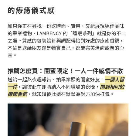
的療癒儀式感
如果你正在尋找一份既體面、實用，又能展現絕佳品味
的畢業禮物，LAMBENCY 的「睡眠系列」就是你的不二
之選。質感的包裝設計與調配得恰到好處的療癒香調，
不論是送給朋友還是犒賞自己，都能完美治癒疲憊的心
靈。
推薦怎麼買：閨蜜限定！一人一件感情不散
送給一起熬夜趕報告、拍畢業照的閨蜜好友。
一個人留
一件
，讓彼此在即將踏入不同職場的夜晚，
聞到相同的
療癒香氣
，就知道彼此還在默默為對方加油打氣。