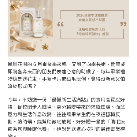
鳳凰花開的 6 月畢業季來臨，又到了向學長姐、閨蜜或
即將各奔東西的朋友們表達心意的時候了。每年畢業禮
物總是送花束、手寫卡片或絨毛玩偶，覺得沒新意又怕
流於形式嗎？
今年，不妨送一份「最懂新生活痛點」的實用高質感好
禮！從校園步入職場，身分轉變帶來的求職焦慮、面試
壓力和生活作息改變，往往讓畢業生們在夜裡輾轉反
側。這時候，能幫助徹底放鬆、好好睡一覺的「助眠療
癒香氛與睡眠保養」，絕對是送進心坎裡的最佳畢業禮
物。