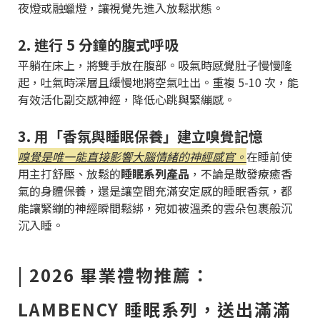
夜燈或融蠟燈，讓視覺先進入放鬆狀態。
2. 進行 5 分鐘的腹式呼吸
平躺在床上，將雙手放在腹部。吸氣時感覺肚子慢慢隆
起，吐氣時深層且緩慢地將空氣吐出。重複 5-10 次，能
有效活化副交感神經，降低心跳與緊繃感。
3. 用「香氛與睡眠保養」建立嗅覺記憶
嗅覺是唯一能直接影響大腦情緒的神經感官。
在睡前使
用主打舒壓、放鬆的
睡眠系列產品
，不論是散發療癒香
氣的身體保養，還是讓空間充滿安定感的睡眠香氛，都
能讓緊繃的神經瞬間鬆綁，宛如被溫柔的雲朵包裹般沉
沉入睡。
| 2026 畢業禮物推薦：
LAMBENCY 睡眠系列，送出滿滿