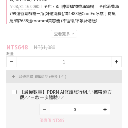
至
08/31 16:00
截止
全店，8月仲夏購物季滿額贈： 全館消費滿
799送香氛噴霧一瓶(味道隨機)/滿1488送CoolEx 冰感手持風
扇/滿2688送roommi美容儀 (不循環/不累計贈送）
查看更多
NT$648
NT$1,080
數量
以優惠價加購商品
(最多 1 件)
【最後數量】PDRN AI修護旅行組.ᐟ.ᐟ攜帶超方
便.ᐟ.ᐟ三款一次體驗.ᐟ.ᐟ
優惠價 NT$99