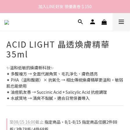
歡迎來到LAMBENCY 💓 註冊會員享＄100購物金！
加入LINE好友 領優惠卷＄150
歡迎來到LAMBENCY 💓 註冊會員享＄100購物金！
ACID LIGHT 晶透煥膚精華
35ml
✨溫和低敏的煥膚新科技✨
✦ 多酸複方 → 全面代謝角質、毛孔淨化、膚色透亮
✦ PHA（溫和酸類）× 抗氧化 → 相比傳統煥膚精華更溫和，敏弱
肌也能使用
✦ 油痘肌友善 → Succinic Acid + Salicylic Acid 抗痘調理
✦ 水感質地 → 清爽不黏膩，適合日常保養導入
至
08/15 16:00
截止
指定商品，8/1-8/15 指定商品任選2件88
折/ 3件78折/ 4件68折