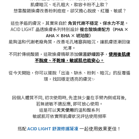
肌膚暗沉、毛孔粗大，妝容卡粉不上妝？
想靠酸類煥膚改善粉刺痘痘，卻又擔心脫皮、紅腫、敏感？
這些矛盾的膚況，其實來自於
角質代謝不穩定、保水力不足
。
ACID LIGHT 晶透煥膚系列特別設計
複合酸煥膚配方（PHA ×
AHA × BHA × 琥珀酸）
能夠溫和代謝老廢角質，改善毛孔堵塞與暗沉，讓肌膚逐漸回復
光澤。
不同於傳統酸類，這款煥膚精華添加
保濕舒緩因子
，
使用後肌膚
不脫皮、不乾燥，敏感肌也能安心。
從今天開始，你可以擺脫「出油、缺水、粉刺、暗沉」的反覆循
環，找回穩定透亮的膚況✨
因個人體質不同, 初次使用時, 先塗抹少量在手臂內側或耳後,
若無過敏不適反應, 即可放心使用。
這是可以
天天使用
的溫和酸系列
敏感肌可依實際肌膚狀況評估使用頻率
搭配
ACID LIGHT 舒潤修護凝凍
一起使用效果更佳！