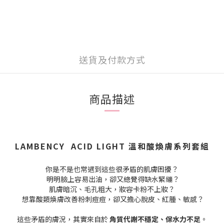
送貨及付款方式
商品描述
LAMBENCY ACID LIGHT 溫和酸煥膚系列套組
你是不是也常遇到這些很矛盾的肌膚困擾？
明明臉上容易出油，卻又總覺得缺水緊繃？
肌膚暗沉、毛孔粗大，妝容卡粉不上妝？
想靠酸類煥膚改善粉刺痘痘，卻又擔心脫皮、紅腫、敏感？
這些矛盾的膚況，其實來自於
角質代謝不穩定、保水力不足
。