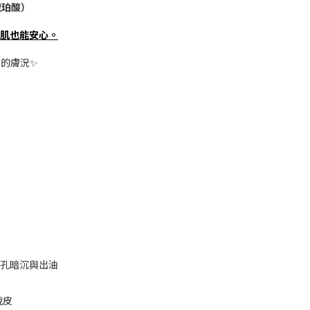
 琥珀酸）
肌也能安心。
的膚況✨