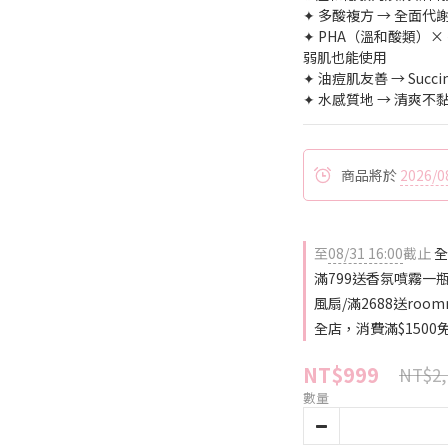
✦ 多酸複方 → 全面
✦ PHA（溫和酸類）
弱肌也能使用
✦ 油痘肌友善 → Succinic
✦ 水感質地 → 清爽
商品將於
2026/0
至
08/31 16:00
截止
全
滿799送香氛噴霧一瓶(
風扇/滿2688送roo
全店，消費滿$1500
NT$999
NT$2,
數量