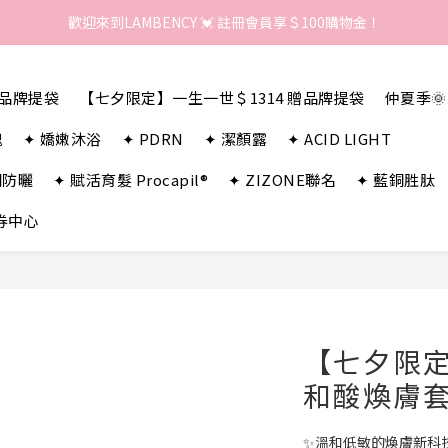
歡迎來到LAMBENCY 💓 註冊會員享＄100購物金！
歡迎來到LAMBENCY 💓 註冊會員享＄100購物金！
加入LINE好友 領優惠卷＄150
贈品牌提袋
【七夕限定】一生一世＄1314 贈品牌提袋
仲夏季
歡迎來到LAMBENCY 💓 註冊會員享＄100購物金！
瑰
✦ 嬌嫩沐浴
✦ PDRN
✦ 潔顏露
✦ ACID LIGHT
潤防曬
✦ 賦活育髮 Procapil®
✦ ZIZONE聯名
✦ 藍銅胜肽
券中心
【七夕限定】
和酸煥膚套
✨溫和低敏的煥膚新科