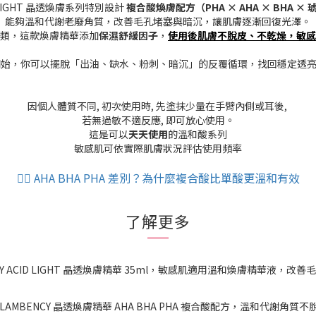
 LIGHT 晶透煥膚系列特別設計
複合酸煥膚配方（PHA × AHA × BHA ×
能夠溫和代謝老廢角質，改善毛孔堵塞與暗沉，讓肌膚逐漸回復光澤。
類，這款煥膚精華添加
保濕舒緩因子
，
使用後肌膚不脫皮、不乾燥，敏感
開始，你可以擺脫「出油、缺水、粉刺、暗沉」的反覆循環，找回穩定透亮
因個人體質不同, 初次使用時, 先塗抹少量在手臂內側或耳後,
若無過敏不適反應, 即可放心使用。
這是可以
天天使用
的溫和酸系列
敏感肌可依實際肌膚狀況評估使用頻率
👉🏻 AHA BHA PHA 差別？為什麼複合酸比單酸更溫和有效
了解更多