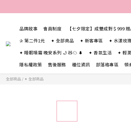
品牌故事
會員制度
【七夕限定】成雙成對＄999 
✰ 第二件1元
✦ 全部商品
✦ 新客專區
✦ 水漾玫
✦ 睡眠噴霧 晚安系列 🌙 🧸☁️ 🌲
✦ 香氛生活
✦ 輕
隱私權政策
售後服務
櫃位資訊
部落格專區
領
全部商品
/
✦ 全部商品