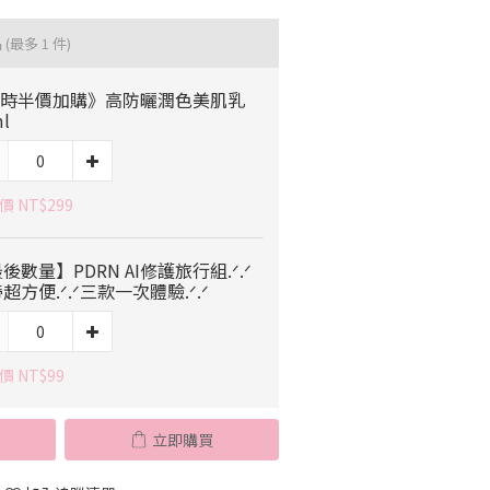
品
(最多 1 件)
限時半價加購》高防曬潤色美肌乳
l
 NT$299
後數量】PDRN AI修護旅行組.ᐟ.ᐟ
超方便.ᐟ.ᐟ三款一次體驗.ᐟ.ᐟ
價 NT$99
立即購買