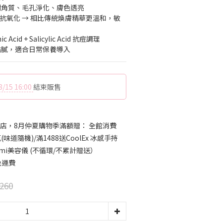
代謝角質、毛孔淨化、膚色透亮
× 抗氧化 → 相比傳統煥膚精華更溫和，敏
 Acid + Salicylic Acid 抗痘調理
不黏膩，適合日常保養導入
8/15 16:00
結束販售
店，8月仲夏購物季滿額贈： 全館消費
味道隨機)/滿1488送CoolEx 冰感手持
mmi美容儀 (不循環/不累計贈送）
免運費
260