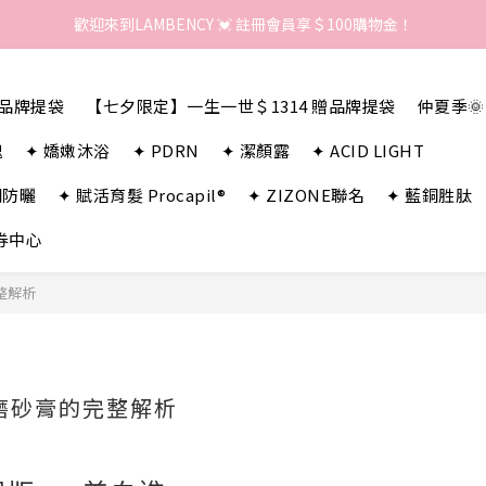
歡迎來到LAMBENCY 💓 註冊會員享＄100購物金！
歡迎來到LAMBENCY 💓 註冊會員享＄100購物金！
加入LINE好友 領優惠卷＄150
贈品牌提袋
【七夕限定】一生一世＄1314 贈品牌提袋
仲夏季
歡迎來到LAMBENCY 💓 註冊會員享＄100購物金！
瑰
✦ 嬌嫩沐浴
✦ PDRN
✦ 潔顏露
✦ ACID LIGHT
潤防曬
✦ 賦活育髮 Procapil®
✦ ZIZONE聯名
✦ 藍銅胜肽
券中心
整解析
磨砂膏的完整解析