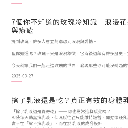
夏天依然要擦身體乳，否則冷氣房乾燥、日曬後缺水，肌膚依
7個你不知道的玫瑰冷知識｜浪漫花
本文就帶你深入解析，夏天如何挑選一款清爽不黏膩的身體乳
與療癒
液，讓保養同時兼顧舒適與療癒。為什麼夏天也需要擦身體乳？1
提到玫瑰，許多人會立刻聯想到浪漫與愛情。
但你知道嗎？玫瑰不只是浪漫象徵，它背後還藏有許多歷史、
今天就讓我們一起走進玫瑰的世界，發現那些你可能沒聽過的
玫瑰活了一千年在德國希爾德斯海姆大教堂旁，攀爬著一株被
2025-09-27
老植物。
據說這株玫瑰已經存活了超過一千年，即便經歷戰火與修復，
擦了乳液還是乾？真正有效的身體
它象徵著愛與生命的堅韌，也讓玫瑰成為「永恆」的代表。✦
金大馬士革玫瑰（Rosa Damascena）是保養與香氛中最珍貴
「擦了乳液還是覺得乾」── 你也常常這樣感覺嗎？
即使每天勤奮擦乳液，保濕感往往只能維持短暫，開始懷疑乳
實不在「擦不擦乳液」，而在於 乳液的成分設計。