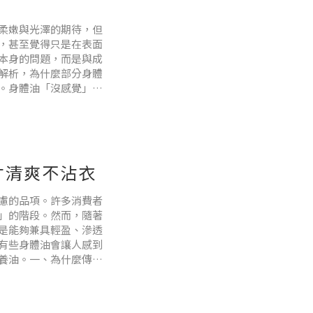
柔嫩與光澤的期待，但
，甚至覺得只是在表面
本身的問題，而是與成
解析，為什麼部分身體
。身體油「沒感覺」的
al Oil） 或單一高黏
才清爽不沾衣
慮的品項。許多消費者
」的階段。然而，隨著
是能夠兼具輕盈、滲透
有些身體油會讓人感到
養油。一、為什麼傳統
礦物油雖