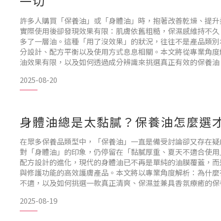
一切
許多人購買「保養油」或「身體油」時，抱著改善乾燥、提升
實際使用後卻發現效果有限：肌膚依舊粗糙，保濕感維持不久
多了一層油。這種「用了沒效果」的狀況，往往不是產品類別
分設計、配方平衡以及使用方式息息相關。本文將從專業角度
油效果有限，以及如何透過成分辨識來挑選真正有效的保養油
常見原因油膜效果 ≠ 保濕效果許多市售身體油以 礦物油（Miner
2025-08-20
度植物油為主。這類成分確實能在肌膚表面
身體油總是太黏膩？保養油怎麼選
在眾多保養品類型中，「保養油」一直是備受討論卻又存在疑
對「身體油」的印象，仍停留在「黏膩厚重、夏天不適合使用
配方設計的進化，現代的身體油已不再是單純的油膜覆蓋，而
與修護功能的高效護膚產品。本文將以專業角度解析：為什麼
不適，以及如何挑選一款真正清爽、保濕並兼具香氛療癒的保
身體油容易產生「黏膩感」？1. 成分結構影響吸收速度
2025-08-19
許多早期的身體油以**礦物油（Mineral Oil）**為主成分。