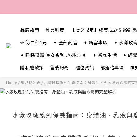
品牌故事
會員制度
【七夕限定】成雙成對＄999 
✰ 第二件1元
✦ 全部商品
✦ 新客專區
✦ 水漾玫
✦ 睡眠噴霧 晚安系列 🌙 🧸☁️ 🌲
✦ 香氛生活
✦ 輕
隱私權政策
售後服務
櫃位資訊
部落格專區
領
Home
/
部落格列表
/
水漾玫瑰系列保養指南：身體油、乳液與磨砂膏的完
水漾玫瑰系列保養指南：身體油、乳液與