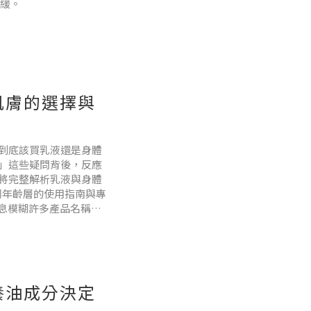
舒緩。
帶你認識什麼才是真正
足有些乳液油脂比例高，
不足，保濕效果當然有
肌膚的選擇與
到底該買乳液還是身體
」這些疑問背後，反應
將完整解析乳液與身體
同年齡層的使用指南與專
訊息模糊許多產品名稱都
. 成分結構不了解消費
養油成分決定