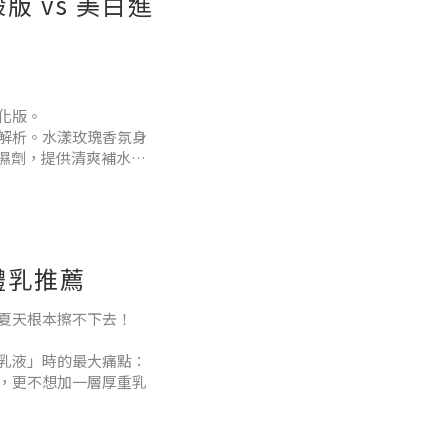
 vs 美白進
進化版。
解析。水漾玫瑰香氛身
保濕劑，提供清爽補水。
亮效果。同時加入尿囊素
礎美白 的使用者。喜歡天
體乳推薦
夏天根本擦不下去！
乳液」時的最大痛點：
，更不想加一層厚重乳