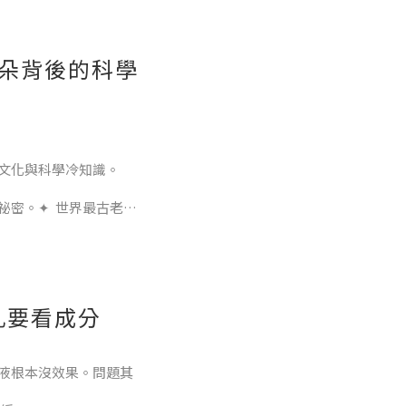
舊會乾燥粗糙。
朵背後的科學
，並推薦玫瑰香氛乳
. 冷氣
文化與科學冷知識。
祕密。✦ 世界最古老的
稱為「千年玫瑰」的古
依然年年開花。
乳要看成分
 大馬士革玫瑰：液體黃
液根本沒效果。問題其