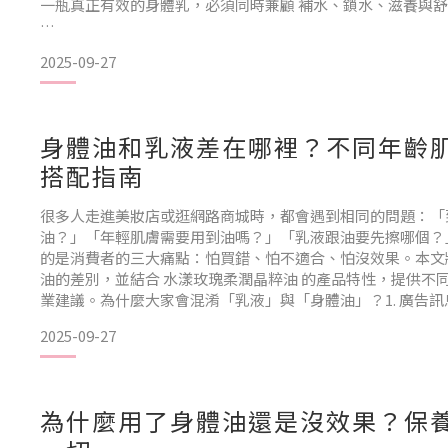
一瓶真正有效的身體乳，必須同時兼顧 補水、鎖水、滋養與
本文將結合專業成分解析，並以 水漾玫瑰香氛身體乳 為例，
2025-09-27
「擦得出感覺」的乳液。為什麼擦了乳液還是乾？1. 補水不
確實能形成鎖水膜，但如果缺乏足夠的「補水劑」，水分來源
限。2. 保濕力不持久僅靠單一保濕劑
身體油和乳液差在哪裡？不同年齡
搭配指南
很多人走進美妝店或逛網路商城時，都會遇到相同的問題：「
油？」「年輕肌膚需要用到油嗎？」「乳液跟油要先擦哪個？
的是消費者的三大痛點：怕買錯、怕不適合、怕沒效果。本文
油的差別，並結合 水漾玫瑰柔潤晶粹油 的產品特性，提供不
業建議。為什麼大家會混淆「乳液」與「身體油」？1. 廣告
寫著「保養油」、「滋潤乳液」，功能重疊，讓人難以分辨。2
2025-09-27
者對於「乳液是以水為主、油是以油為主」的概念
為什麼用了身體油還是沒效果？保