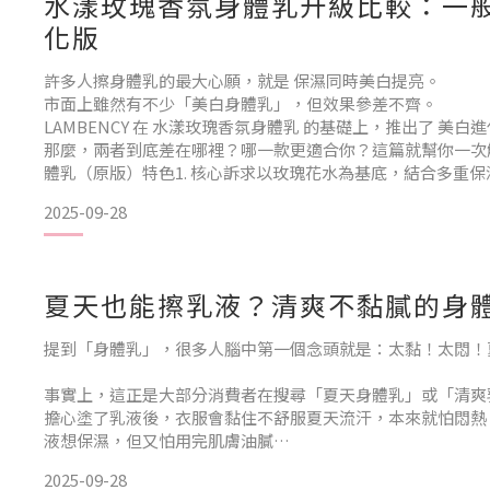
水漾玫瑰香氛身體乳升級比較：一般版
化版
許多人擦身體乳的最大心願，就是 保濕同時美白提亮。
市面上雖然有不少「美白身體乳」，但效果參差不齊。
LAMBENCY 在 水漾玫瑰香氛身體乳 的基礎上，推出了 美白
那麼，兩者到底差在哪裡？哪一款更適合你？這篇就幫你一次
體乳（原版）特色1. 核心訴求以玫瑰花水為基底，結合多重
添加熊果素、維他命C衍生物與谷胱甘肽，帶來基礎的美白提
2025-09-28
與黃芩萃取，舒緩乾燥敏感。2. 適合族群追求日常 保濕＋基
然玫瑰香氛，讓
夏天也能擦乳液？清爽不黏膩的身
提到「身體乳」，很多人腦中第一個念頭就是：太黏！太悶！
事實上，這正是大部分消費者在搜尋「夏天身體乳」或「清爽
擔心塗了乳液後，衣服會黏住不舒服夏天流汗，本來就怕悶熱
液想保濕，但又怕用完肌膚油膩
2025-09-28
但是，保養不是只有冬天才需要。