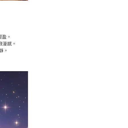
輕盈。
浪漫感。
靜。