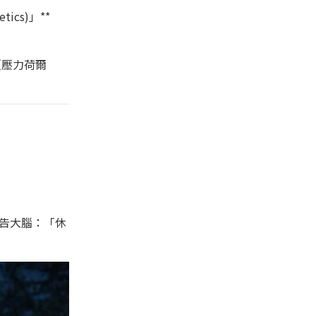
cs)」**
（壓力荷爾
告大腦：「休