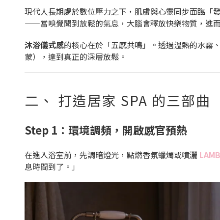
現代人長期處於數位壓力之下，肌膚與心靈同步面臨「發炎」危機。
——當嗅覺聞到放鬆的氣息，大腦會釋放快樂物質，進
沐浴儀式感
的核心在於「五感共鳴」。透過溫熱的水霧
蒙），達到真正的深層放鬆。
二、 打造居家 SPA 的三部曲
Step 1：環境調頻，開啟感官預熱
在進入浴室前，先調暗燈光，點燃香氛蠟燭或噴灑
LAM
息時間到了。」