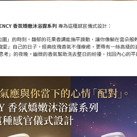
BENCY 香氛嬌嫩沐浴露系列
專為這種感官儀式設計：
包圍」的時刻。馥郁的花果香調能撫平躁動，讓你像躺在雲朵般
寵愛」自己的日子。經典玫瑰香氣不僅療癒，更帶有一絲高級的
思考」的夜晚。幽微的香氣幫助洗去整日的紛擾，找回內心的平