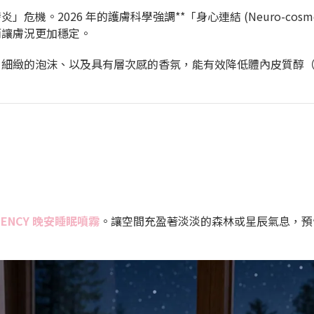
2026 年的護膚科學強調**「身心連結 (Neuro-cosmeti
而讓膚況更加穩定。
、細緻的泡沫、以及具有層次感的香氛，能有效降低體內皮質醇
BENCY 晚安睡眠噴霧
。讓空間充盈著淡淡的森林或星辰氣息，預