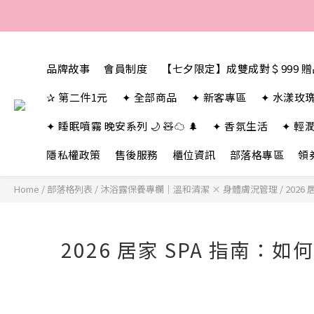
品牌故事
會員制度
【七夕限定】成雙成對＄999 
✰ 第二件1元
✦ 全部商品
✦ 新客專區
✦ 水漾玫
✦ 睡眠噴霧 晚安系列 🌙 🧸☁️ 🌲
✦ 香氛生活
✦ 輕
隱私權政策
售後服務
櫃位資訊
部落格專區
領
Home
/
部落格列表
/
沐浴露保養專欄｜溫和清潔 × 身體膚況管理
/
202
2026 居家 SPA 指南