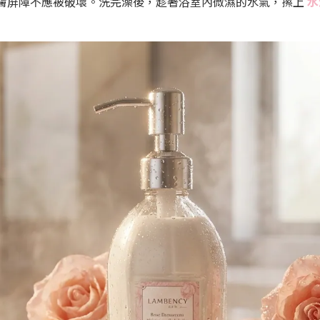
，肌膚屏障不應被破壞。洗完澡後，趁著浴室內微濕的水氣，擦上
水