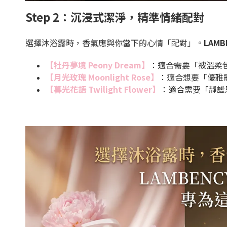
Step 2：沉浸式潔淨，精準情緒配對
選擇沐浴露時，香氣應與你當下的心情「配對」。
LAM
【牡丹夢境 Peony Dream】
：適合需要「被溫柔
【月光玫瑰 Moonlight Rose】
：適合想要「優雅
【暮光花語 Twilight Flower】
：適合需要「靜謐