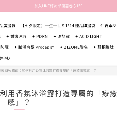
歡迎來到LAMBENCY 💓 註冊會員享＄100購物金！
歡迎來到LAMBENCY 💓 註冊會員享＄100購物金！
贈品牌提袋
【七夕限定】一生一世＄1314 贈品牌提袋
仲夏季
瑰
✦ 嬌嫩沐浴
✦ PDRN
✦ 潔顏露
✦ ACID LIGHT
潤防曬
✦ 賦活育髮 Procapil®
✦ ZIZONE聯名
✦ 藍銅胜肽
券中心
6 居家 SPA 指南：如何利用香氛沐浴露打造專屬的「療癒儀式感」？
：如何利用香氛沐浴露打造專屬的「療
感」？