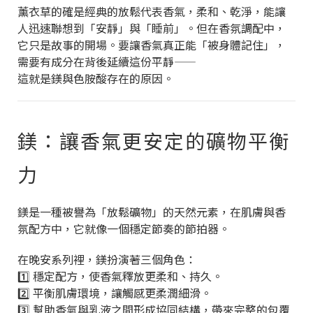
薰衣草的確是經典的放鬆代表香氣，柔和、乾淨，能讓
人迅速聯想到「安靜」與「睡前」。但在香氛調配中，
它只是故事的開場。要讓香氣真正能「被身體記住」，
需要有成分在背後延續這份平靜——
這就是鎂與色胺酸存在的原因。
鎂：讓香氣更安定的礦物平衡
力
鎂是一種被譽為「放鬆礦物」的天然元素，在肌膚與香
氛配方中，它就像一個穩定節奏的節拍器。
在晚安系列裡，鎂扮演著三個角色：
1️⃣ 穩定配方，使香氣釋放更柔和、持久。
2️⃣ 平衡肌膚環境，讓觸感更柔潤細滑。
3️⃣ 幫助香氣與乳液之間形成協同結構，帶來完整的包覆