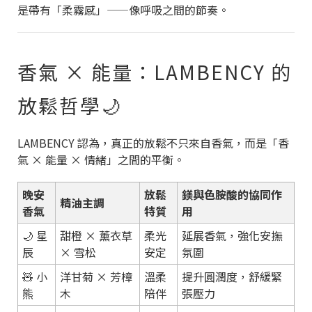
是帶有「柔霧感」——像呼吸之間的節奏。
香氣 × 能量：LAMBENCY 的
放鬆哲學🌙
LAMBENCY 認為，真正的放鬆不只來自香氣，而是「香
氣 × 能量 × 情緒」之間的平衡。
晚安
放鬆
鎂與色胺酸的協同作
精油主調
香氣
特質
用
🌙 星
甜橙 × 薰衣草
柔光
延展香氣，強化安撫
辰
× 雪松
安定
氛圍
🧸 小
洋甘菊 × 芳樟
溫柔
提升圓潤度，舒緩緊
熊
木
陪伴
張壓力