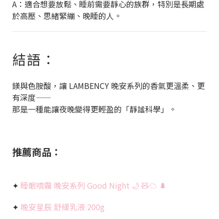
A：適合想要放鬆、睡前需要靜心的族群，特別是長期處
於高壓、思緒緊繃、晚睡的人。
結語：
鎂與色胺酸，讓 LAMBENCY 晚安系列的香氣更溫柔、更
有深度——
那是一種能讓夜晚變得更輕盈的「靜謐科學」。
推薦商品：
✦
睡眠噴霧 晚安系列 Good Night 🌙 🧸☁️ 🌲
✦
晚安星辰 舒緩乳液 200g