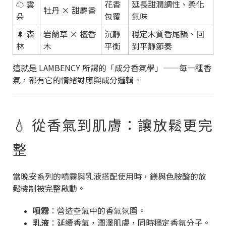
☁️ 雲
花香
延長甜潤調性、柔化
牡丹 × 甜麝香
朵
包覆
氣味
🌲 森
岩蘭草 × 檀香
沉靜
穩定木質香尾韻、回
林
木
平衡
到平靜節奏
這就是 LAMBENCY 所謂的「成分香氣學」——每一種香
氣，都有它的情緒對應與成分邏輯。
💧 從香氣到肌膚：讓放鬆更完
整
當晚安系列的噴霧與乳液搭配使用時，鎂與色胺酸的放
鬆機制被完整啟動。
噴霧
：營造空氣中的香氣氛圍。
乳液
：延續香氣，潤澤肌膚，同時穩定香氛分子。