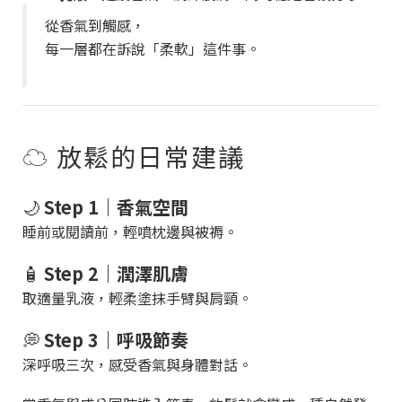
從香氣到觸感，
每一層都在訴說「柔軟」這件事。
☁️ 放鬆的日常建議
🌙
Step 1｜香氣空間
睡前或閱讀前，輕噴枕邊與被褥。
🧴
Step 2｜潤澤肌膚
取適量乳液，輕柔塗抹手臂與肩頸。
💭
Step 3｜呼吸節奏
深呼吸三次，感受香氣與身體對話。