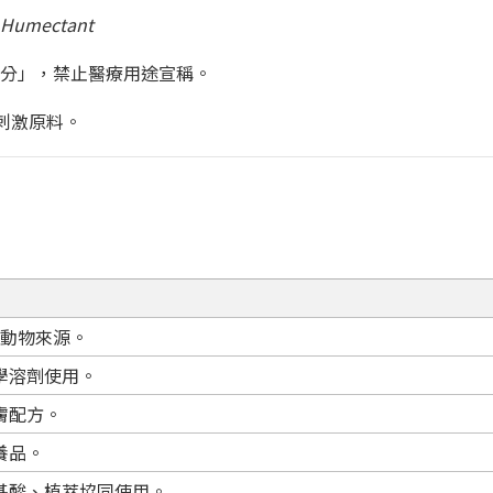
/ Humectant
分」，禁止醫療用途宣稱。
刺激原料。
非動物來源。
學溶劑使用。
膚配方。
養品。
基酸、植萃協同使用。