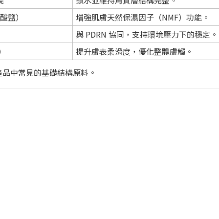
烷
鎖水並維持角質層結構完整。
乳酸鹽）
增強肌膚天然保濕因子（NMF）功能。
與 PDRN 協同，支持環境壓力下的穩定。
等）
提升膚表柔滑度，優化整體膚觸。
霧產品中常見的基礎結構原料。