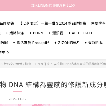
歡迎來到LAMBENCY 💓 註冊會員享＄100購物金！
加入LINE好友 領優惠卷＄150
歡迎來到LAMBENCY 💓 註冊會員享＄100購物金！
贈品牌提袋
【七夕限定】一生一世＄1314 贈品牌提袋
仲夏季
瑰
✦ 嬌嫩沐浴
✦ PDRN
✦ 潔顏露
✦ ACID LIGHT
潤防曬
✦ 賦活育髮 Procapil®
✦ ZIZONE聯名
✦ 藍銅胜肽
券中心
淨 × 敏弱安心保養
/
植物 PDRN 是什麼？ 以植物 DNA 結構為靈感的修護新成分
植物 DNA 結構為靈感的修護新成分
2025-11-02