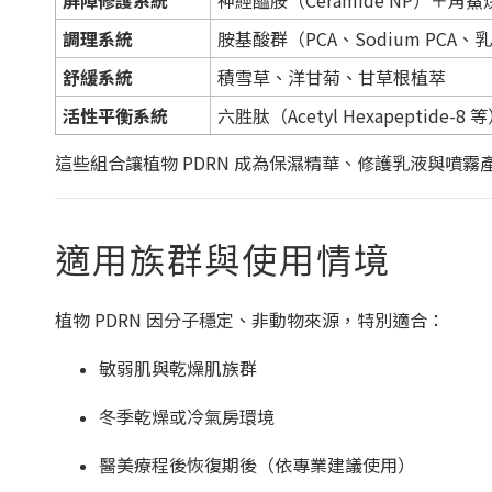
屏障修護系統
神經醯胺（Ceramide NP）＋角鯊
調理系統
胺基酸群（PCA、Sodium PCA、
舒緩系統
積雪草、洋甘菊、甘草根植萃
活性平衡系統
六胜肽（Acetyl Hexapeptide-8 
這些組合讓植物 PDRN 成為保濕精華、修護乳液與噴
適用族群與使用情境
植物 PDRN 因分子穩定、非動物來源，特別適合：
敏弱肌與乾燥肌族群
冬季乾燥或冷氣房環境
醫美療程後恢復期後（依專業建議使用）