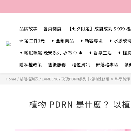
品牌故事
會員制度
【七夕限定】成雙成對＄999 
✰ 第二件1元
✦ 全部商品
✦ 新客專區
✦ 水漾玫
✦ 睡眠噴霧 晚安系列 🌙 🧸☁️ 🌲
✦ 香氛生活
✦ 輕
隱私權政策
售後服務
櫃位資訊
部落格專區
領
Home
/
部落格列表
/
LAMBENCY 玫瑰PDRN系列｜植物性修護 × 科學純
植物 PDRN 是什麼？ 以