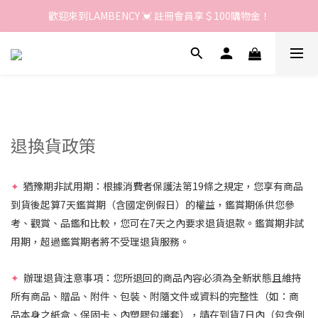
歡迎來到LAMBENCY 💓 註冊會員享＄100購物金！
歡迎來到LAMBENCY 💓 註冊會員享＄100購物金！
加入LINE好友 領優惠卷＄150
歡迎來到LAMBENCY 💓 註冊會員享＄100購物金！
退換貨政策
✦
猶豫期非試用期：根據消費者保護法第19條之規定，您享有商品
到貨後起算7天鑑賞期（含國定例假日）的權益，鑑賞期係供您參
考、觀賞、品鑑和比較，您可在7天之內要求退貨退款。鑑賞期非試
用期，超過鑑賞期者將不受理退貨服務。
✦
辦理退貨注意事項：您所退回的商品內容必須為全新狀態且維持
所有商品、贈品、附件、包裝、附隨文件或資料的完整性（如：商
品本身之紙盒、保固卡、內塑膠包護套），請在到貨7日內（包含例