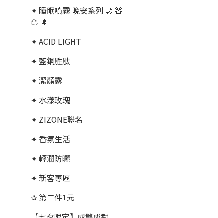
✦ 睡眠噴霧 晚安系列 🌙 🧸
☁️ 🌲
✦ ACID LIGHT
✦ 藍銅胜肽
✦ 潔顏露
✦ 水漾玫瑰
✦ ZIZONE聯名
✦ 香氛生活
✦ 輕潤防曬
✦ 新客專區
✰ 第二件1元
【七夕限定】成雙成對