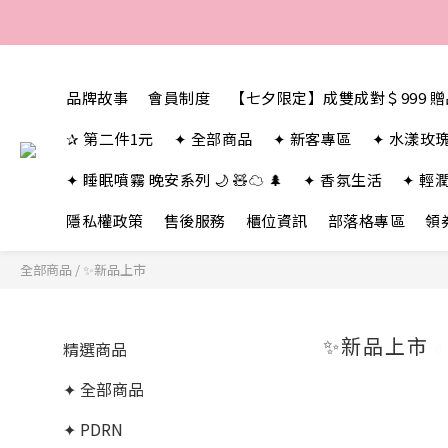
品牌故事
會員制度
【七夕限定】成雙成對＄999 
✰ 第二件1元
✦ 全部商品
✦ 新客專區
✦ 水漾玫
✦ 睡眠噴霧 晚安系列 🌙 🧸☁️ 🌲
✦ 香氛生活
✦ 輕
隱私權政策
售後服務
櫃位資訊
部落格專區
領
全部商品
/
✨新品上市
✨新品上市
精選商品
0
✦ 全部商品
✦ PDRN