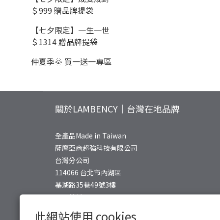
＄999 贈品牌提袋
【七夕限定】一生一世
＄1314 贈品牌提袋
仲夏季🌞 買一送一專區
關於LAMBENCY｜台灣在地品牌
全產品Made in Taiwan
薩摩亞商超強科技有限公司
台灣分公司
114066 台北市內湖區
基湖路35巷49號3樓
公司統編: 24804648
此網站使用 cookies