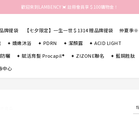
歡迎來到LAMBENCY 💓 註冊會員享＄100購物金！
歡迎來到LAMBENCY 💓 註冊會員享＄100購物金！
加入LINE好友 領優惠卷＄150
贈品牌提袋
【七夕限定】一生一世＄1314 贈品牌提袋
仲夏季
歡迎來到LAMBENCY 💓 註冊會員享＄100購物金！
瑰
✦ 嬌嫩沐浴
✦ PDRN
✦ 潔顏露
✦ ACID LIGHT
潤防曬
✦ 賦活育髮 Procapil®
✦ ZIZONE聯名
✦ 藍銅胜肽
券中心
 件商品