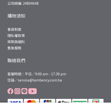
看，LAMBENCY 木質香沐浴露就是一個很值得嘗試的選擇。它一瓶
公司統編: 24804648
結合清潔、保濕、嫩白、修護調理四大功能，添加六大植物萃取成
分，專為需要溫柔呵護的肌膚設計。LAMBENCY 木質香沐浴乳推薦
購物須知
亮點：不只洗淨，更是一場療癒儀式說到木質香沐浴乳推薦，
LAMBENCY 香氛嬌嫩沐浴露 500g - 夜莯玫瑰 真的讓人一試就愛
會員制度
上。它的香氣不是那種甜膩的人工香精味，而是高級香氛調和出的
隱私權政策
療癒木質調，洗澡的時候彷彿置身森林SPA，整個人都放鬆下來。成
條款與細則
分方面更是誠意滿滿：維他命原B5與海洋保濕因子雙管齊下，洗後
售後服務
肌膚摸起來滑嫩不乾澀。想要提亮膚色的人也會喜歡，因為它特別
添加傳明酸成分，長期使用有助於改善暗沉與色素不均。而白樺蜜
聯絡我們
糖這個成分更是亮點，它能強化肌膚屏障、提升含水度，讓皮膚的
活水循環更順暢。最讓敏弱肌安心的是六大植萃舒緩配方，洗澡過
客服時間：平日／9:00 am - 17:30 pm
程中就能感受到肌膚被溫柔包覆，減少換季時常見的乾癢泛紅困
信箱／service@lambency.com.tw
擾。一瓶就能搞定清潔與保養，忙碌的日子裡特別實用。給敏弱肌
的換季沐浴建議＆選購行動指南除了選對沐浴乳，換季期間的洗澡
習慣也很重要，這裡分享幾個小訣竅：1. 水溫不要太高：熱水雖然
洗起來很舒服，但會帶走肌膚油脂，建議用溫水即可。2. 不要過度
搓洗：敏弱肌的角質層本來就薄，用沐浴球大力搓反而傷皮膚，用