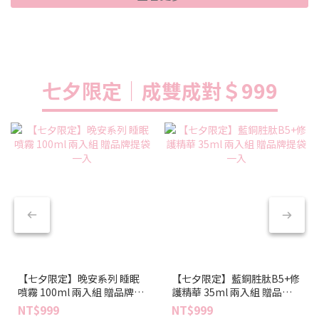
七夕限定｜成雙成對＄999
【七夕限定】晚安系列 睡眠
【七夕限定】藍銅胜肽B5+修
噴霧 100ml 兩入組 贈品牌提
護精華 35ml 兩入組 贈品牌
袋一入
提袋一入
NT$999
NT$999