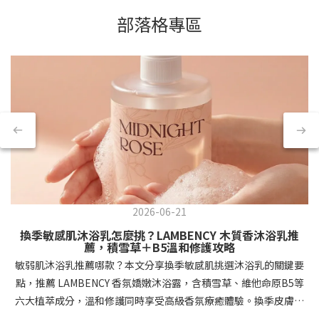
部落格專區
2026-06-21
換季敏感肌沐浴乳怎麼挑？LAMBENCY 木質香沐浴乳推
薦，積雪草＋B5溫和修護攻略
敏弱肌沐浴乳推薦哪款？本文分享換季敏感肌挑選沐浴乳的關鍵要
點，推薦 LAMBENCY 香氛嬌嫩沐浴露，含積雪草、維他命原B5等
六大植萃成分，溫和修護同時享受高級香氛療癒體驗。換季皮膚拉
警報！為什麼敏弱肌需要特別挑選沐浴乳？每到換季時節，你是不