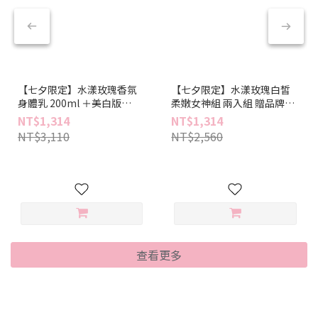
【七夕限定】水漾玫瑰香氛
【七夕限定】水漾玫瑰白皙
身體乳 200ml ＋美白版
柔嫩女神組 兩入組 贈品牌提
200ml 贈品牌提袋一入
袋一入
NT$1,314
NT$1,314
NT$3,110
NT$2,560
查看更多