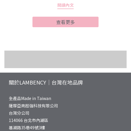
閱讀內文
是也有這樣的困擾：洗完澡皮膚緊繃乾癢、身體某些部位莫名泛
紅，甚至原本穩定的膚況突然變得很不乖？這些其實都是換季敏感
查看更多
肌在發出的求救訊號。敏弱肌的肌膚屏障本來就比較脆弱，當溫
度、濕度劇烈變化時，皮脂分泌容易失衡，角質層的保水能力也會
下降。如果這時候還用清潔力過強的沐浴產品，等於雪上加霜，讓
肌膚更難招架外界刺激。所以敏弱肌沐浴乳推薦挑選時，第一要務
就是「溫和不緊繃」，同時最好能兼顧保濕修護功能，才能幫助肌
水漾玫瑰系列保養指南：身體油、乳
膚平穩度過換季的不安定期。敏弱肌沐浴乳推薦怎麼選？認識積雪
沐浴露保養專欄｜溫和清潔 × 身體膚
液與磨砂膏的完整解析
草＋B5黃金修護組合市面上標榜敏弱肌適用的沐浴產品琳瑯滿目，
細軟髮、油頭、乾癢頭皮專區｜完整
況管理
到底該看哪些成分才不會踩雷？這裡幫大家整理幾個關鍵指標：1.
養護知識與產品推薦
維他命原B5（泛醇）：B5是公認的保濕修護明星成分，能深層滲透
關於LAMBENCY｜台灣在地品牌
肌膚，提供即時且長效的保濕作用，洗後不會有乾澀緊繃感。2. 積
雪草等植萃舒緩成分：積雪草、洋甘菊、金盞花等天然植物萃取具
全產品Made in Taiwan
有鎮靜舒緩功效，能減少乾燥與泛紅現象，幫助肌膚恢復穩定狀
薩摩亞商超強科技有限公司
態。3. 海洋保濕因子：來自海洋的保濕精華，能在肌膚表層形成保
台灣分公司
護膜，鎖住水分不流失。4. 避免過多人工香精與皂鹼：選擇溫和界
114066 台北市內湖區
面活性劑、香氛來源天然的產品，降低刺激風險。以這些標準來
基湖路35巷49號3樓