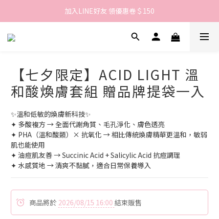
歡迎來到LAMBENCY 💓 註冊會員享＄100購物金！
加入LINE好友 領優惠卷＄150
歡迎來到LAMBENCY 💓 註冊會員享＄100購物金！
【七夕限定】ACID LIGHT 溫
和酸煥膚套組 贈品牌提袋一入
✨溫和低敏的煥膚新科技✨
✦ 多酸複方 → 全面代謝角質、毛孔淨化、膚色透亮
✦ PHA（溫和酸類）× 抗氧化 → 相比傳統煥膚精華更溫和，敏弱
肌也能使用
✦ 油痘肌友善 → Succinic Acid + Salicylic Acid 抗痘調理
✦ 水感質地 → 清爽不黏膩，適合日常保養導入
商品將於
2026/08/15 16:00
結束販售