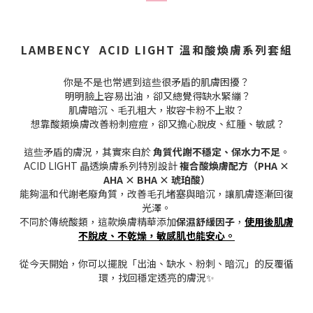
LAMBENCY ACID LIGHT 溫和酸煥膚系列套組
你是不是也常遇到這些很矛盾的肌膚困擾？
明明臉上容易出油，卻又總覺得缺水緊繃？
肌膚暗沉、毛孔粗大，妝容卡粉不上妝？
想靠酸類煥膚改善粉刺痘痘，卻又擔心脫皮、紅腫、敏感？
這些矛盾的膚況，其實來自於
角質代謝不穩定、保水力不足
。
ACID LIGHT 晶透煥膚系列特別設計
複合酸煥膚配方（PHA ×
AHA × BHA × 琥珀酸）
能夠溫和代謝老廢角質，改善毛孔堵塞與暗沉，讓肌膚逐漸回復
光澤。
不同於傳統酸類，這款煥膚精華添加
保濕舒緩因子
，
使用後肌膚
不脫皮、不乾燥，敏感肌也能安心。
從今天開始，你可以擺脫「出油、缺水、粉刺、暗沉」的反覆循
環，找回穩定透亮的膚況✨