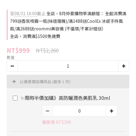
至
08/31 16:00
截止
全店，8月仲夏購物季滿額贈： 全館消費滿
799送香氛噴霧一瓶(味道隨機)/滿1488送CoolEx 冰感手持風
扇/滿2688送roommi美容儀 (不循環/不累計贈送）
全店，消費滿$1500免運費
NT$999
NT$2,260
數量
以優惠價加購商品
(最多 1 件)
✨限時半價加購》高防曬潤色美肌乳 30ml
優惠價 NT$299