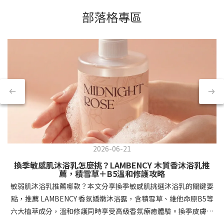
部落格專區
2026-06-21
換季敏感肌沐浴乳怎麼挑？LAMBENCY 木質香沐浴乳推
薦，積雪草＋B5溫和修護攻略
敏弱肌沐浴乳推薦哪款？本文分享換季敏感肌挑選沐浴乳的關鍵要
點，推薦 LAMBENCY 香氛嬌嫩沐浴露，含積雪草、維他命原B5等
六大植萃成分，溫和修護同時享受高級香氛療癒體驗。換季皮膚拉
警報！為什麼敏弱肌需要特別挑選沐浴乳？每到換季時節，你是不