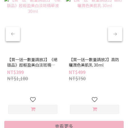
【買一送一數量請放2】《絕
【買一送一數量請放2】高防
版品》超輕盈美白淡斑精華
曬潤色美肌乳 30ml
液 30ml
NT$399
NT$499
NT$1,180
NT$750
查看更多