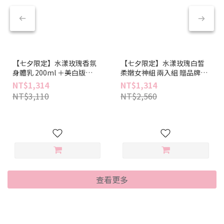
【七夕限定】水漾玫瑰香氛
【七夕限定】水漾玫瑰白皙
身體乳 200ml ＋美白版
柔嫩女神組 兩入組 贈品牌提
200ml 贈品牌提袋一入
袋一入
NT$1,314
NT$1,314
NT$3,110
NT$2,560
查看更多