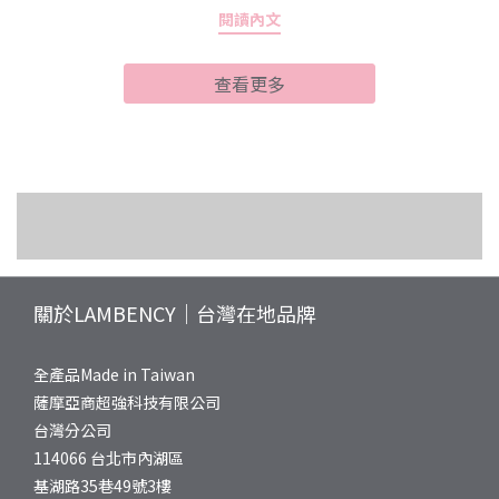
閱讀內文
是也有這樣的困擾：洗完澡皮膚緊繃乾癢、身體某些部位莫名泛
紅，甚至原本穩定的膚況突然變得很不乖？這些其實都是換季敏感
查看更多
肌在發出的求救訊號。敏弱肌的肌膚屏障本來就比較脆弱，當溫
度、濕度劇烈變化時，皮脂分泌容易失衡，角質層的保水能力也會
下降。如果這時候還用清潔力過強的沐浴產品，等於雪上加霜，讓
肌膚更難招架外界刺激。所以敏弱肌沐浴乳推薦挑選時，第一要務
就是「溫和不緊繃」，同時最好能兼顧保濕修護功能，才能幫助肌
水漾玫瑰系列保養指南：身體油、乳
膚平穩度過換季的不安定期。敏弱肌沐浴乳推薦怎麼選？認識積雪
沐浴露保養專欄｜溫和清潔 × 身體膚
液與磨砂膏的完整解析
草＋B5黃金修護組合市面上標榜敏弱肌適用的沐浴產品琳瑯滿目，
細軟髮、油頭、乾癢頭皮專區｜完整
況管理
到底該看哪些成分才不會踩雷？這裡幫大家整理幾個關鍵指標：1.
養護知識與產品推薦
維他命原B5（泛醇）：B5是公認的保濕修護明星成分，能深層滲透
關於LAMBENCY｜台灣在地品牌
肌膚，提供即時且長效的保濕作用，洗後不會有乾澀緊繃感。2. 積
雪草等植萃舒緩成分：積雪草、洋甘菊、金盞花等天然植物萃取具
全產品Made in Taiwan
有鎮靜舒緩功效，能減少乾燥與泛紅現象，幫助肌膚恢復穩定狀
薩摩亞商超強科技有限公司
態。3. 海洋保濕因子：來自海洋的保濕精華，能在肌膚表層形成保
台灣分公司
護膜，鎖住水分不流失。4. 避免過多人工香精與皂鹼：選擇溫和界
114066 台北市內湖區
面活性劑、香氛來源天然的產品，降低刺激風險。以這些標準來
基湖路35巷49號3樓