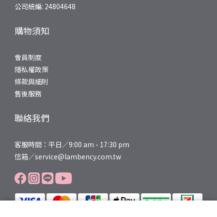
看，LAMBENCY 木質香沐浴露就是一個很值得嘗試的選擇。它一瓶
公司統編: 24804648
結合清潔、保濕、嫩白、修護調理四大功能，添加六大植物萃取成
分，專為需要溫柔呵護的肌膚設計。LAMBENCY 木質香沐浴乳推薦
購物須知
亮點：不只洗淨，更是一場療癒儀式說到木質香沐浴乳推薦，
LAMBENCY 香氛嬌嫩沐浴露 500g - 夜莯玫瑰 真的讓人一試就愛
會員制度
上。它的香氣不是那種甜膩的人工香精味，而是高級香氛調和出的
隱私權政策
療癒木質調，洗澡的時候彷彿置身森林SPA，整個人都放鬆下來。成
條款與細則
分方面更是誠意滿滿：維他命原B5與海洋保濕因子雙管齊下，洗後
售後服務
肌膚摸起來滑嫩不乾澀。想要提亮膚色的人也會喜歡，因為它特別
添加傳明酸成分，長期使用有助於改善暗沉與色素不均。而白樺蜜
聯絡我們
糖這個成分更是亮點，它能強化肌膚屏障、提升含水度，讓皮膚的
活水循環更順暢。最讓敏弱肌安心的是六大植萃舒緩配方，洗澡過
客服時間：平日／9:00 am - 17:30 pm
程中就能感受到肌膚被溫柔包覆，減少換季時常見的乾癢泛紅困
信箱／service@lambency.com.tw
擾。一瓶就能搞定清潔與保養，忙碌的日子裡特別實用。給敏弱肌
的換季沐浴建議＆選購行動指南除了選對沐浴乳，換季期間的洗澡
習慣也很重要，這裡分享幾個小訣竅：1. 水溫不要太高：熱水雖然
洗起來很舒服，但會帶走肌膚油脂，建議用溫水即可。2. 不要過度
搓洗：敏弱肌的角質層本來就薄，用沐浴球大力搓反而傷皮膚，用