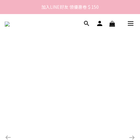
歡迎來到LAMBENCY 💓 註冊會員享＄100購物金！
加入LINE好友 領優惠卷＄150
歡迎來到LAMBENCY 💓 註冊會員享＄100購物金！