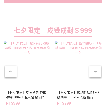
七夕限定｜成雙成對＄999
【七夕限定】晚安系列 睡眠
【七夕限定】藍銅胜肽B5+修
噴霧 100ml 兩入組 贈品牌提
護精華 35ml 兩入組 贈品牌
袋一入
提袋一入
NT$999
NT$999