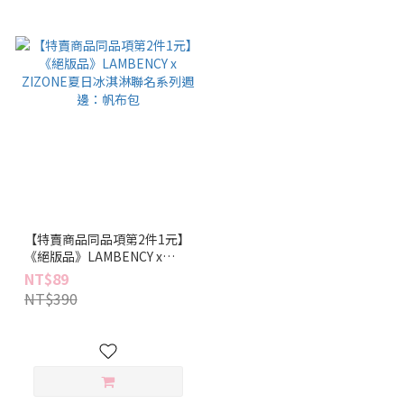
【特賣商品同品項第2件1元】
《絕版品》LAMBENCY x
ZIZONE夏日冰淇淋聯名系列
NT$89
週邊：帆布包
NT$390