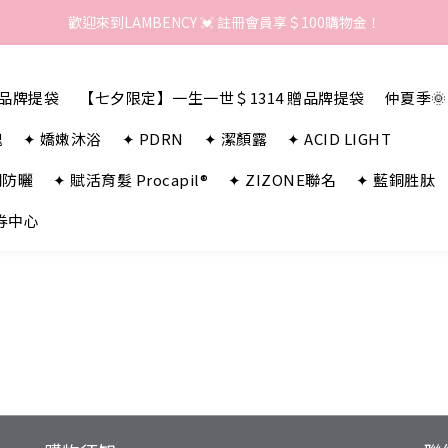
歡迎來到LAMBENCY 💓 註冊會員享＄100購物金！
歡迎來到LAMBENCY 💓 註冊會員享＄100購物金！
加入LINE好友 領優惠卷＄150
贈品牌提袋
【七夕限定】一生一世＄1314 贈品牌提袋
仲夏季
歡迎來到LAMBENCY 💓 註冊會員享＄100購物金！
瑰
✦ 嬌嫩沐浴
✦ PDRN
✦ 潔顏露
✦ ACID LIGHT
潤防曬
✦ 賦活育髮 Procapil®
✦ ZIZONE聯名
✦ 藍銅胜肽
券中心