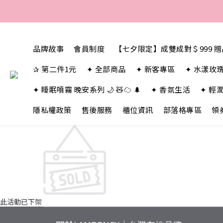
品牌故事
會員制度
【七夕限定】成雙成對＄999 
✰ 第二件1元
✦ 全部商品
✦ 新客專區
✦ 水漾玫
✦ 睡眠噴霧 晚安系列 🌙 🧸☁️ 🌲
✦ 香氛生活
✦ 輕
隱私權政策
售後服務
櫃位資訊
部落格專區
領
此活動已下架