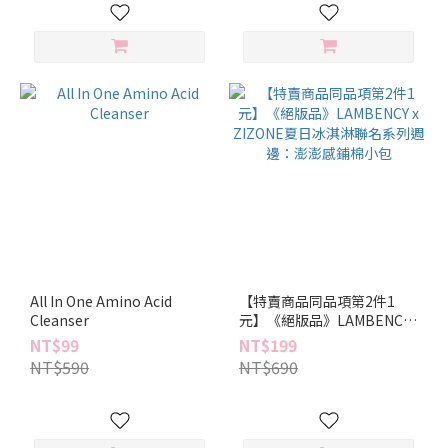
All In One Amino Acid
【特賣商品同品項第2件1
Cleanser
元】《絕版品》LAMBENCY
x ZIZONE夏日冰淇淋聯名系
NT$99
NT$199
列週邊：澎澎感鋪棉小包
NT$590
NT$690