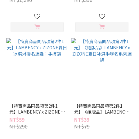
【特賣商品同品項第2件1
【特賣商品同品項第2件1
元】LAMBENCY x ZIZONE夏
元】《絕版品》LAMBENCY
日冰淇淋聯名週邊：手持鏡
x ZIZONE夏日冰淇淋聯名系
NT$59
NT$39
列週邊
NT$290
NT$79