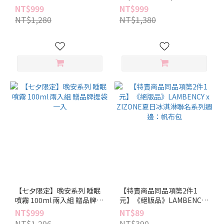
HYDRATING OIL 兩入組 贈
35ml 兩入組 贈品牌提袋一
NT$999
NT$999
品牌提袋一入
入
NT$1,280
NT$1,380
【七夕限定】晚安系列 睡眠
【特賣商品同品項第2件1
噴霧 100ml 兩入組 贈品牌提
元】《絕版品》LAMBENCY
袋一入
x ZIZONE夏日冰淇淋聯名系
NT$999
NT$89
列週邊：帆布包
NT$1,296
NT$390