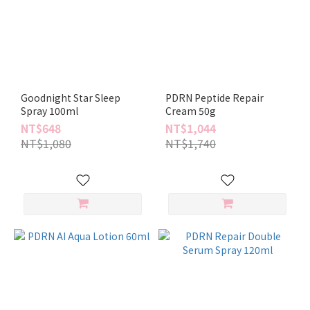
Goodnight Star Sleep
PDRN Peptide Repair
Spray 100ml
Cream 50g
NT$648
NT$1,044
NT$1,080
NT$1,740