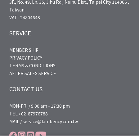
3F., No. 49, Ln. 35, Jihu Rd., Neihu Dist., Taipei City 114066 ,
Taiwan
VAT : 24804648
SERVICE
MEMBER SHIP
PRIVACY POLICY
TERMS & CONDITIONS
AFTER SALES SERVICE
CONTACT US
MON-FRI / 9:00 am - 17:30 pm
TEL / 02-87976788
MAIL / service@lambency.com.tw