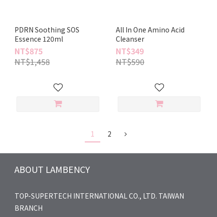
PDRN Soothing SOS
All In One Amino Acid
Essence 120ml
Cleanser
NT$875
NT$349
NT$1,458
NT$590
1
2
ABOUT LAMBENCY
TOP-SUPERTECH INTERNATIONAL CO., LTD. TAIWAN
BRANCH