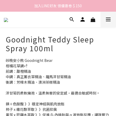
歡迎來到LAMBENCY 💓 註冊會員享＄100購物金！
加入LINE好友 領優惠卷＄150
歡迎來到LAMBENCY 💓 註冊會員享＄100購物金！
Goodnight Teddy Sleep
Spray 100ml
🧸晚安小熊 Goodnight Bear
柑橘花草調𖥧𓇣 
前調：甜橙精油
中調：真正薰衣草精油、羅馬洋甘菊精油
後調：芳樟木精油、澳洲茶樹精油
洋甘菊的柔軟擁抱，溫柔無害的安定感，最適合敏感時刻。
鎂＋色胺酸 》》穩定神經與肌肉放鬆
柿子 x 繖花醇萃取 》》抗菌抑臭
黃芩 x 密羅木萃取 》》促進 β-內啡肽與 α 波放鬆反應，調理壓力