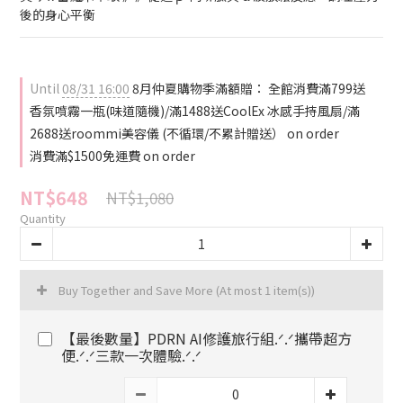
後的身心平衡
Until
08/31 16:00
8月仲夏購物季滿額贈： 全館消費滿799送
香氛噴霧一瓶(味道隨機)/滿1488送CoolEx 冰感手持風扇/滿
2688送roommi美容儀 (不循環/不累計贈送） on order
消費滿$1500免運費 on order
NT$648
NT$1,080
Quantity
Buy Together and Save More
(At most 1 item(s))
【最後數量】PDRN AI修護旅行組.ᐟ.ᐟ攜帶超方
便.ᐟ.ᐟ三款一次體驗.ᐟ.ᐟ