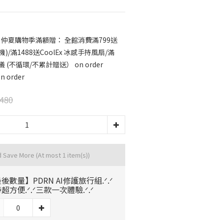
月仲夏購物季滿額贈： 全館消費滿799送
/滿1488送CoolEx 冰感手持風扇/滿
儀 (不循環/不累計贈送） on order
 order
480
d Save More
(At most 1 item(s))
後數量】PDRN AI修護旅行組.ᐟ.ᐟ
超方便.ᐟ.ᐟ三款一次體驗.ᐟ.ᐟ