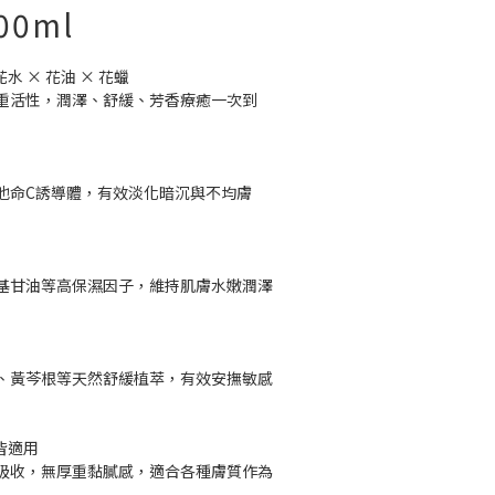
00ml
 × 花油 × 花蠟
重活性，潤澤、舒緩、芳香療癒一次到
他命C誘導體，有效淡化暗沉與不均膚
基甘油等高保濕因子，維持肌膚水嫩潤澤
、黃芩根等天然舒緩植萃，有效安撫敏感
皆適用
吸收，無厚重黏膩感，適合各種膚質作為