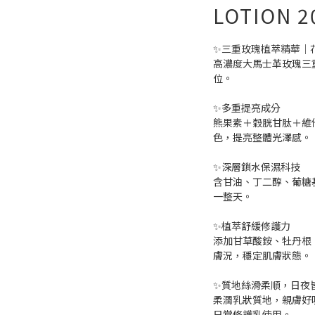
LOTION 2
✨三重玫瑰植萃精華｜花水
高濃度大馬士革玫瑰三
位。
✨多重提亮成分
熊果素＋穀胱甘肽＋維
色，提亮整體光澤感。
✨深層鎖水保濕科技
含甘油、丁二醇、葡糖
一整天。
✨植萃舒緩修護力
添加甘草酸銨、牡丹根
膚況，穩定肌膚狀態。
✨質地絲滑柔順，日夜
柔潤乳狀質地，親膚好
日常修護乳使用。