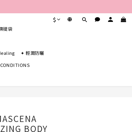
$
品牌提袋
Healing
✦ 輕潤防曬
 CONDITIONS
BUY NOW
MASCENA
ZING BODY