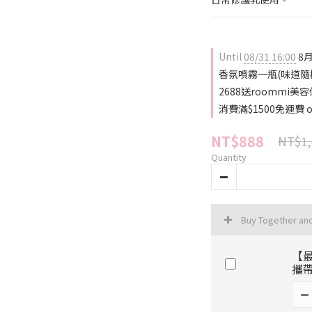
Until
08/31 16:00
8
香氛噴霧一瓶(味道隨機)
2688送roommi美容
消費滿$1500免運費 on
NT$888
NT$1,
Quantity
Buy Together an
【最
攜帶