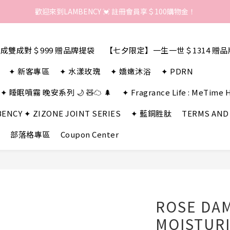
歡迎來到LAMBENCY 💓 註冊會員享＄100購物金！
歡迎來到LAMBENCY 💓 註冊會員享＄100購物金！
加入LINE好友 領優惠卷＄150
歡迎來到LAMBENCY 💓 註冊會員享＄100購物金！
成雙成對＄999 贈品牌提袋
【七夕限定】一生一世＄1314 贈
✦ 新客專區
✦ 水漾玫瑰
✦ 嬌嫩沐浴
✦ PDRN
✦ 睡眠噴霧 晚安系列 🌙 🧸☁️ 🌲
✦ Fragrance Life : MeTime 
ENCY ✦ ZIZONE JOINT SERIES
✦ 藍銅胜肽
TERMS AND
部落格專區
Coupon Center
ROSE DA
MOISTURI