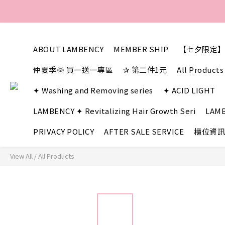
ABOUT LAMBENCY
MEMBER SHIP
【七夕限定】
仲夏季🌞 買一送一專區
✰ 第二件1元
All Products
✦ Washing and Removing series
✦ ACID LIGHT
LAMBENCY ✦ Revitalizing Hair Growth Seri
LAMB
PRIVACY POLICY
AFTER SALE SERVICE
櫃位資訊
View All
/
All Products