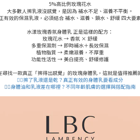
5%
高比例玫瑰花水
大多數人擦乳液沒感覺，是因為 補水不足、滋養不平衡。
正有效的保濕乳液，必須結合 補水、滋養、鎖水、舒緩 四大要
水漾玫瑰香氛身體乳 正是這樣的配方：
玫瑰花水 → 香氛 × 舒緩
多重保濕劑 → 即時補水＋長效保濕
植物脂質 → 柔嫩滋養，不厚重
功能性活性 → 美白提亮、舒緩修護
在尋找一款真正「擦得出感覺」的玫瑰身體乳，這就是值得推薦的選
👉🏻擦了乳液還是乾？真正有效的身體乳要看成分
👉🏻
身體油和乳液差在哪裡？不同年齡肌膚的選擇與搭配指南