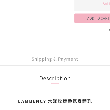
SAL
ADD TO CART
Shipping & Payment
Description
LAMBENCY 水漾玫瑰香氛身體乳