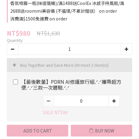
香氛噴霧一瓶(味道隨機)/滿1488送CoolEx 冰感手持風扇/滿
2688送roommi美容儀 (不循環/不累計贈送） on order
消費滿$1500免運費 on order
NT$980
NT$1,630
Quantity
Buy Together and Save More
(At most 1 item(s))
【最後數量】PDRN AI修護旅行組.ᐟ.ᐟ攜帶超方
便.ᐟ.ᐟ三款一次體驗.ᐟ.ᐟ
SALE NT$99
ADD TO CART
BUY NOW