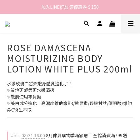
歡迎來到LAMBENCY 💓 註冊會員享＄100購物金！
加入LINE好友 領優惠卷＄150
歡迎來到LAMBENCY 💓 註冊會員享＄100購物金！
ROSE DAMASCENA
MOISTURIZING BODY
LOTION WHITE PLUS 200ml
水漾玫瑰白皙柔嫩身體乳進化了！
✨質地更輕柔更水嫩清透
✨敏肌使用零負擔
✨美白成分進化！高濃度維他命B3/熊果素/穀胱甘肽/傳明酸/维他
命C衍生萃取
Until
08/31 16:00
8月仲夏購物季滿額贈： 全館消費滿799送