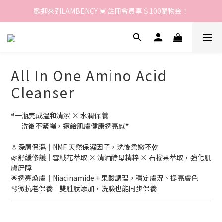
歡迎來到LAMBENCY 💓 註冊會員享＄100購物金！
歡迎來到LAMBENCY 💓 註冊會員享＄100購物金！
加入LINE好友 領優惠卷＄150
歡迎來到LAMBENCY 💓 註冊會員享＄100購物金！
All In One Amino Acid
Cleanser
❝一瓶完成溫和清潔 × 水潤保養
       洗後不緊繃，還給肌膚健康透亮感❞
💧深層保濕｜NMF 天然保濕因子，洗後柔嫩不乾
🌿舒緩修護｜雪絨花萃取 × 清酒酵母精粹 × 石榴果萃取，強化肌
膚屏障
🌟透亮煥膚｜Niacinamide + 果酸調理，穩定膚況、提亮膚色
🫧微抗老保養｜雙胜肽添加，洗臉也能同步保養