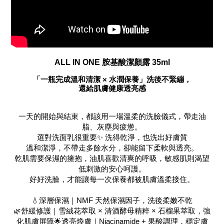
ALL IN ONE 胺基酸潔顏露 35ml
「一瓶完成溫和清潔 × 水潤保養」
洗後不緊繃，
還給肌膚健康透亮感
一天的開始與結束，都該用一場溫柔的洗臉儀式，
帶走油
脂、灰塵與疲憊。
選對洗面乳很重要✨ 洗得乾淨，也洗出好膚質
溫和潔淨，不帶走多餘水分，卻能留下柔軟與透亮。
乾肌需要保濕的擁抱，油肌喜歡清爽的呼吸，敏感肌則渴望
低刺激的安心呵護。
好好洗臉，才能讓每一次保養都被肌膚溫柔接住。
💧深層保濕｜NMF 天然保濕因子，洗後柔嫩不乾
🌿舒緩修護｜雪絨花萃取 × 清酒酵母精粹 × 石榴果萃取，強
化肌膚屏障🌟透亮煥膚｜Niacinamide + 果酸調理，穩定膚