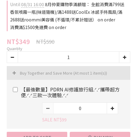
Until
08/31 16:00
8月仲夏購物季滿額贈： 全館消費滿799送
香氛噴霧一瓶(味道隨機)/滿1488送CoolEx 冰感手持風扇/滿
2688送roommi美容儀 (不循環/不累計贈送） on order
消費滿$1500免運費 on order
NT$349
NT$590
Quantity
Buy Together and Save More
(At most 1 item(s))
【最後數量】PDRN AI修護旅行組.ᐟ.ᐟ攜帶超方
便.ᐟ.ᐟ三款一次體驗.ᐟ.ᐟ
SALE NT$99