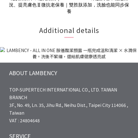
況、提亮膚色🧬微抗老保養｜雙胜肽添加，洗臉也能同步保
養
Additional details
ABOUT LAMBENCY
TOP-SUPERTECH INTERNATIONAL CO., LTD. TAIWAN
BRANCH
3F., No. 49, Ln. 35, Jihu Rd., Neihu Dist., Taipei City 114066 ,
Taiwan
VAT : 24804648
SERVICE