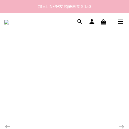
歡迎來到LAMBENCY 💓 註冊會員享＄100購物金！
加入LINE好友 領優惠卷＄150
歡迎來到LAMBENCY 💓 註冊會員享＄100購物金！