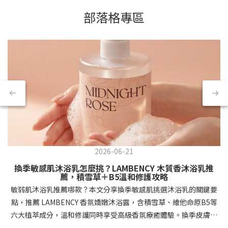
部落格專區
2026-06-21
換季敏感肌沐浴乳怎麼挑？LAMBENCY 木質香沐浴乳推
薦，積雪草＋B5溫和修護攻略
敏弱肌沐浴乳推薦哪款？本文分享換季敏感肌挑選沐浴乳的關鍵要
點，推薦 LAMBENCY 香氛嬌嫩沐浴露，含積雪草、維他命原B5等
六大植萃成分，溫和修護同時享受高級香氛療癒體驗。換季皮膚拉
警報！為什麼敏弱肌需要特別挑選沐浴乳？每到換季時節，你是不