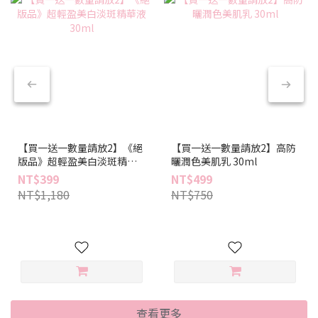
【買一送一數量請放2】《絕
【買一送一數量請放2】高防
版品》超輕盈美白淡斑精華
曬潤色美肌乳 30ml
液 30ml
NT$399
NT$499
NT$1,180
NT$750
查看更多