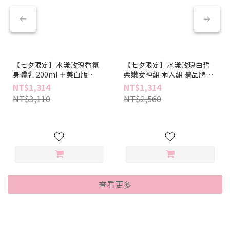
【七夕限定】水漾玫瑰香氛
【七夕限定】水漾玫瑰白皙
身體乳 200ml ＋美白版
柔嫩女神組 兩入組 贈品牌提
200ml 贈品牌提袋一入
袋一入
NT$1,314
NT$1,314
NT$3,110
NT$2,560
查看更多