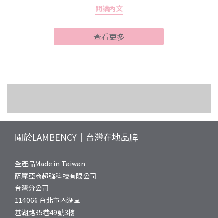
閱讀內文
是也有這樣的困擾：洗完澡皮膚緊繃乾癢、身體某些部位莫名泛
紅，甚至原本穩定的膚況突然變得很不乖？這些其實都是換季敏感
查看更多
肌在發出的求救訊號。敏弱肌的肌膚屏障本來就比較脆弱，當溫
度、濕度劇烈變化時，皮脂分泌容易失衡，角質層的保水能力也會
下降。如果這時候還用清潔力過強的沐浴產品，等於雪上加霜，讓
肌膚更難招架外界刺激。所以敏弱肌沐浴乳推薦挑選時，第一要務
就是「溫和不緊繃」，同時最好能兼顧保濕修護功能，才能幫助肌
水漾玫瑰系列保養指南：身體油、乳
膚平穩度過換季的不安定期。敏弱肌沐浴乳推薦怎麼選？認識積雪
沐浴露保養專欄｜溫和清潔 × 身體膚
液與磨砂膏的完整解析
草＋B5黃金修護組合市面上標榜敏弱肌適用的沐浴產品琳瑯滿目，
細軟髮、油頭、乾癢頭皮專區｜完整
況管理
到底該看哪些成分才不會踩雷？這裡幫大家整理幾個關鍵指標：1.
養護知識與產品推薦
維他命原B5（泛醇）：B5是公認的保濕修護明星成分，能深層滲透
關於LAMBENCY｜台灣在地品牌
肌膚，提供即時且長效的保濕作用，洗後不會有乾澀緊繃感。2. 積
雪草等植萃舒緩成分：積雪草、洋甘菊、金盞花等天然植物萃取具
全產品Made in Taiwan
有鎮靜舒緩功效，能減少乾燥與泛紅現象，幫助肌膚恢復穩定狀
薩摩亞商超強科技有限公司
態。3. 海洋保濕因子：來自海洋的保濕精華，能在肌膚表層形成保
台灣分公司
護膜，鎖住水分不流失。4. 避免過多人工香精與皂鹼：選擇溫和界
114066 台北市內湖區
面活性劑、香氛來源天然的產品，降低刺激風險。以這些標準來
基湖路35巷49號3樓