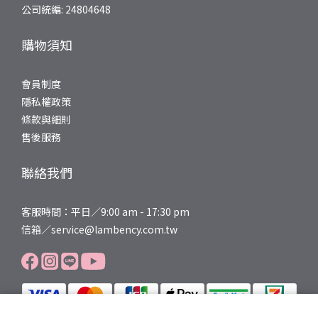
看，LAMBENCY 木質香沐浴露就是一個很值得嘗試的選擇。它一瓶
公司統編: 24804648
結合清潔、保濕、嫩白、修護調理四大功能，添加六大植物萃取成
分，專為需要溫柔呵護的肌膚設計。LAMBENCY 木質香沐浴乳推薦
購物須知
亮點：不只洗淨，更是一場療癒儀式說到木質香沐浴乳推薦，
LAMBENCY 香氛嬌嫩沐浴露 500g - 夜莯玫瑰 真的讓人一試就愛
會員制度
上。它的香氣不是那種甜膩的人工香精味，而是高級香氛調和出的
隱私權政策
療癒木質調，洗澡的時候彷彿置身森林SPA，整個人都放鬆下來。成
條款與細則
分方面更是誠意滿滿：維他命原B5與海洋保濕因子雙管齊下，洗後
售後服務
肌膚摸起來滑嫩不乾澀。想要提亮膚色的人也會喜歡，因為它特別
添加傳明酸成分，長期使用有助於改善暗沉與色素不均。而白樺蜜
聯絡我們
糖這個成分更是亮點，它能強化肌膚屏障、提升含水度，讓皮膚的
活水循環更順暢。最讓敏弱肌安心的是六大植萃舒緩配方，洗澡過
客服時間：平日／9:00 am - 17:30 pm
程中就能感受到肌膚被溫柔包覆，減少換季時常見的乾癢泛紅困
信箱／service@lambency.com.tw
擾。一瓶就能搞定清潔與保養，忙碌的日子裡特別實用。給敏弱肌
的換季沐浴建議＆選購行動指南除了選對沐浴乳，換季期間的洗澡
習慣也很重要，這裡分享幾個小訣竅：1. 水溫不要太高：熱水雖然
洗起來很舒服，但會帶走肌膚油脂，建議用溫水即可。2. 不要過度
搓洗：敏弱肌的角質層本來就薄，用沐浴球大力搓反而傷皮膚，用