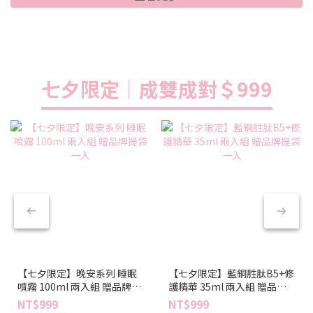
七夕限定｜成雙成對＄999
【七夕限定】晚安系列 睡眠
【七夕限定】藍銅胜肽B5+修
噴霧 100ml 兩入組 贈品牌提
護精華 35ml 兩入組 贈品牌
袋一入
提袋一入
NT$999
NT$999